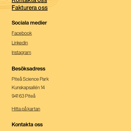
Fakturera oss
fönster)
Sociala medier
(Öppnas
Facebook
I
(Öppnas
Linkedin
Ett
I
(Öppnas
Instagram
Nytt
Ett
I
Fönster)
Nytt
Ett
Besöksadress
Fönster)
Nytt
Piteå Science Park
Fönster)
Kunskapsallén 14
941 63 Piteå
Hitta på kartan
Kontakta oss