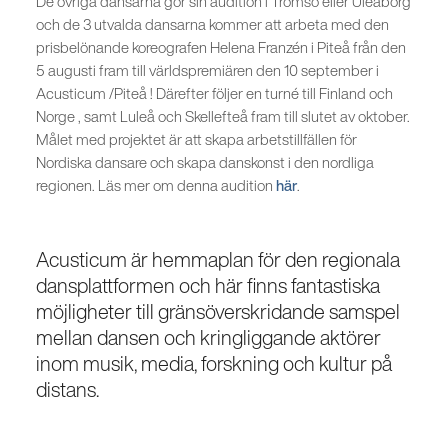
De övriga dansarna gör sin audition i Tromsö eller Uleåborg
och de 3 utvalda dansarna kommer att arbeta med den
prisbelönande koreografen Helena Franzén i Piteå från den
5 augusti fram till världspremiären den 10 september i
Acusticum /Piteå ! Därefter följer en turné till Finland och
Norge , samt Luleå och Skellefteå fram till slutet av oktober.
Målet med projektet är att skapa arbetstillfällen för
Nordiska dansare och skapa danskonst i den nordliga
regionen. Läs mer om denna audition
här
.
Acusticum är hemmaplan för den regionala
dansplattformen och här finns fantastiska
möjligheter till gränsöverskridande samspel
mellan dansen och kringliggande aktörer
inom musik, media, forskning och kultur på
distans.