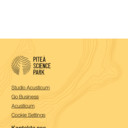
(Öppnas
Studio Acusticum
i
(Öppnas
Go Business
ett
i
(Öppnas
Acusticum
nytt
ett
i
Cookie Settings
fönster)
nytt
ett
fönster)
Kontakta oss
nytt