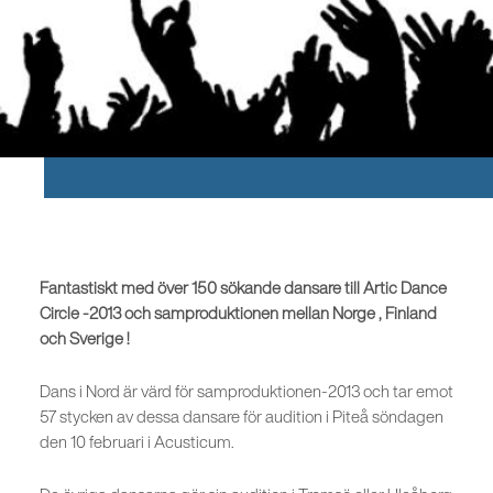
Fantastiskt med över 150 sökande dansare till Artic Dance
Circle -2013 och samproduktionen mellan Norge , Finland
och Sverige !
Dans i Nord är värd för samproduktionen-2013 och tar emot
57 stycken av dessa dansare för audition i Piteå söndagen
den 10 februari i Acusticum.