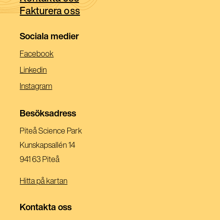
Fakturera oss
fönster)
Sociala medier
(Öppnas
Facebook
I
(Öppnas
Linkedin
Ett
I
(Öppnas
Instagram
Nytt
Ett
I
Fönster)
Nytt
Ett
Besöksadress
Fönster)
Nytt
Piteå Science Park
Fönster)
Kunskapsallén 14
941 63 Piteå
Hitta på kartan
Kontakta oss