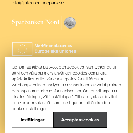
(Öppnas
info@piteasciencepark.se
i
ett
(Öppnas
nytt
i
fönster)
ett
nytt
fönster)
Genom att klicka på “Acceptera cookies” samtycker du till
att vi och våra partners använder cookies och andra
spårtekniker enligt vår cookiepolicy för att förbättra
webbupplevelsen, analysera användningen av webbplatsen
och anpassa marknadsföringsinsatser. Om du vill anpassa
dina inställningar, välj “Inställningar”. Ditt samtycke är frivilligt
och kan återkallas när som helst genom att ändra dina
cookie-inställningar.
Inställningar
Acceptera cookies