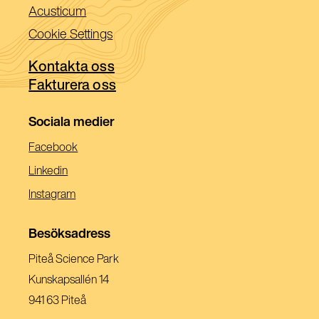
ett
i
(Öppnas
Acusticum
nytt
ett
i
Cookie Settings
fönster)
nytt
ett
fönster)
Kontakta oss
nytt
Fakturera oss
fönster)
Sociala medier
(Öppnas
Facebook
I
(Öppnas
Linkedin
Ett
I
(Öppnas
Instagram
Nytt
Ett
I
Fönster)
Nytt
Ett
Besöksadress
Fönster)
Nytt
Piteå Science Park
Fönster)
Kunskapsallén 14
941 63 Piteå