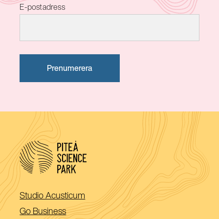
E-postadress
(Öppnas
Studio Acusticum
i
(Öppnas
Go Business