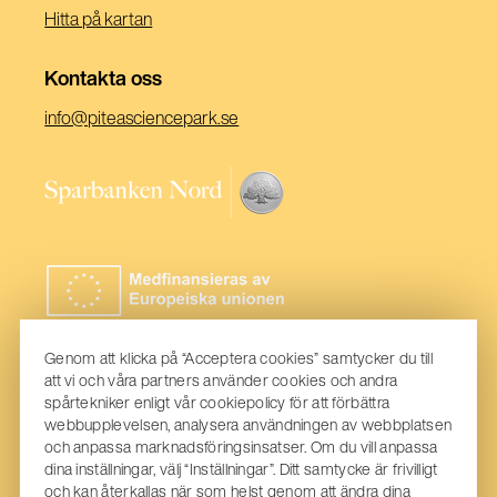
Hitta på kartan
Kontakta oss
(Öppnas
info@piteasciencepark.se
i
ett
(Öppnas
nytt
i
fönster)
ett
nytt
fönster)
Genom att klicka på “Acceptera cookies” samtycker du till
att vi och våra partners använder cookies och andra
spårtekniker enligt vår cookiepolicy för att förbättra
webbupplevelsen, analysera användningen av webbplatsen
och anpassa marknadsföringsinsatser. Om du vill anpassa
dina inställningar, välj “Inställningar”. Ditt samtycke är frivilligt
och kan återkallas när som helst genom att ändra dina