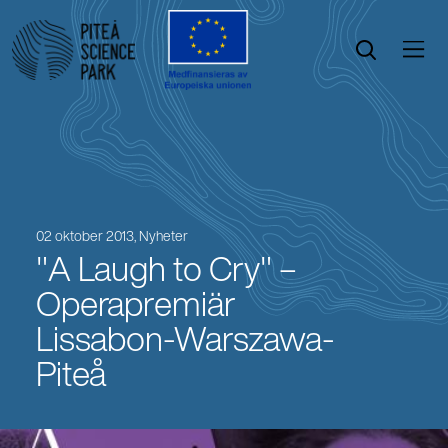
Öppna menyn
Öppna sök
02 oktober 2013,
Nyheter
"A Laugh to Cry" –
Operapremiär
Lissabon-Warszawa-
Piteå