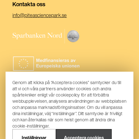
Kontakta oss
(Öppnas
info@piteasciencepark.se
i
ett
(Öppnas
nytt
i
fönster)
ett
nytt
fönster)
Genom att klicka på “Acceptera cookies” samtycker du till
att vi och våra partners använder cookies och andra
spårtekniker enligt vår cookiepolicy för att förbättra
webbupplevelsen, analysera användningen av webbplatsen
och anpassa marknadsföringsinsatser. Om du vill anpassa
dina inställningar, välj “Inställningar”. Ditt samtycke är frivilligt
och kan återkallas när som helst genom att ändra dina
cookie-inställningar.
Inställningar
Acceptera cookies