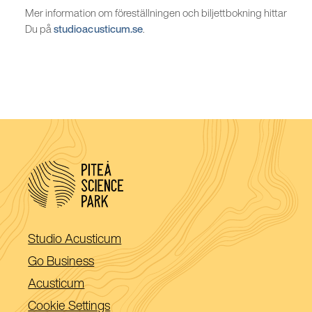
Mer information om föreställningen och biljettbokning hittar
Du på
studioacusticum.se
.
(Öppnas
Studio Acusticum
i
(Öppnas
Go Business
ett
i
(Öppnas
Acusticum
nytt
ett
i
Cookie Settings
fönster)