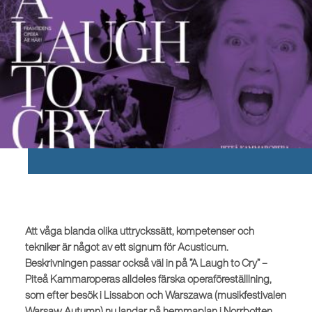
Att våga blanda olika uttryckssätt, kompetenser och
tekniker är något av ett signum för Acusticum.
Beskrivningen passar också väl in på ”A Laugh to Cry” –
Piteå Kammaroperas alldeles färska operaföreställlning,
som efter besök i Lissabon och Warszawa (musikfestivalen
Warsaw Autumn) nu landar på hemmaplan i Norrbotten.