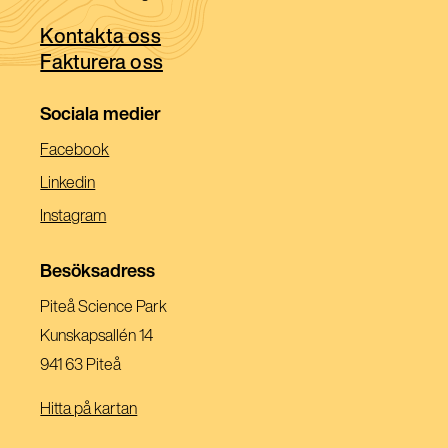
nytt
ett
fönster)
Kontakta oss
nytt
Fakturera oss
fönster)
Sociala medier
(Öppnas
Facebook
I
(Öppnas
Linkedin
Ett
I
(Öppnas
Instagram
Nytt
Ett
I
Fönster)
Nytt
Ett
Besöksadress
Fönster)
Nytt
Piteå Science Park
Fönster)
Kunskapsallén 14
941 63 Piteå
Hitta på kartan