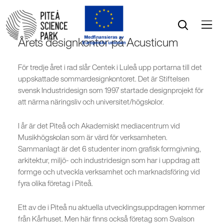
Öppna menyn
Öppna sök
Årets designkontor på Acusticum
För tredje året i rad slår Centek i Luleå upp portarna till det
uppskattade sommardesignkontoret. Det är Stiftelsen
svensk Industridesign som 1997 startade designprojekt för
att närma näringsliv och universitet/högskolor.
I år är det Piteå och Akademiskt mediacentrum vid
Musikhögskolan som är värd för verksamheten.
Sammanlagt är det 6 studenter inom grafisk formgivning,
arkitektur, miljö- och industridesign som har i uppdrag att
formge och utveckla verksamhet och marknadsföring vid
fyra olika företag i Piteå.
Ett av de i Piteå nu aktuella utvecklingsuppdragen kommer
från Kårhuset. Men här finns också företag som Svalson