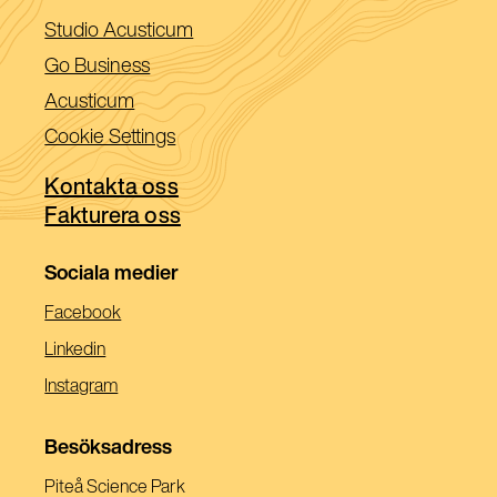
(Öppnas
Studio Acusticum
i
(Öppnas
Go Business
ett
i
(Öppnas
Acusticum
nytt
ett
i
Cookie Settings
fönster)
nytt
ett
fönster)
Kontakta oss
nytt
Fakturera oss
fönster)
Sociala medier
(Öppnas
Facebook
I
(Öppnas
Linkedin
Ett
I
(Öppnas
Instagram
Nytt
Ett
I
Fönster)
Nytt
Ett
Besöksadress
Fönster)
Nytt
Piteå Science Park