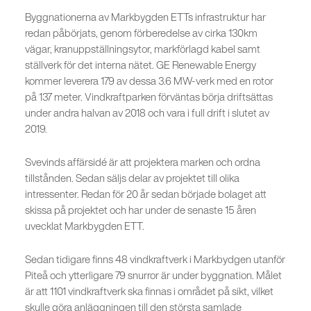
Byggnationerna av Markbygden ETTs infrastruktur har
redan påbörjats, genom förberedelse av cirka 130km
vägar, kranuppställningsytor, markförlagd kabel samt
ställverk för det interna nätet. GE Renewable Energy
kommer leverera 179 av dessa 3.6 MW-verk med en rotor
på 137 meter. Vindkraftparken förväntas börja driftsättas
under andra halvan av 2018 och vara i full drift i slutet av
2019.
Svevinds affärsidé är att projektera marken och ordna
tillstånden. Sedan säljs delar av projektet till olika
intressenter. Redan för 20 år sedan började bolaget att
skissa på projektet och har under de senaste 15 åren
uvecklat Markbygden ETT.
Sedan tidigare finns 48 vindkraftverk i Markbydgen utanför
Piteå och ytterligare 79 snurror är under byggnation. Målet
är att 1101 vindkraftverk ska finnas i området på sikt, vilket
skulle göra anläggningen till den största samlade