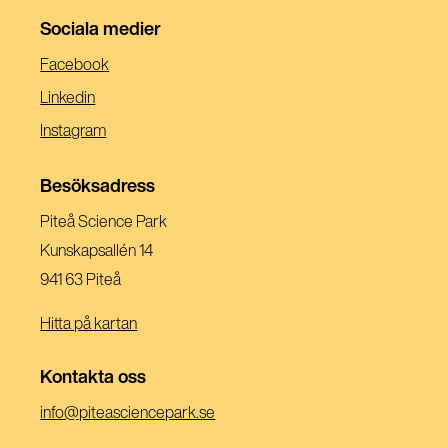
Sociala medier
(Öppnas
Facebook
I
(Öppnas
Linkedin
Ett
I
(Öppnas
Instagram
Nytt
Ett
I
Fönster)
Nytt
Ett
Besöksadress
Fönster)
Nytt
Piteå Science Park
Fönster)
Kunskapsallén 14
941 63 Piteå
Hitta på kartan
Kontakta oss
(Öppnas
info@piteasciencepark.se
i