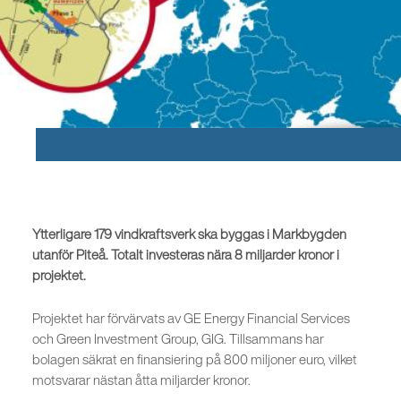
Ytterligare 179 vindkraftsverk ska byggas i Markbygden
utanför Piteå. Totalt investeras nära 8 miljarder kronor i
projektet.
Projektet har förvärvats av GE Energy Financial Services
och Green Investment Group, GIG. Tillsammans har
bolagen säkrat en finansiering på 800 miljoner euro, vilket
motsvarar nästan åtta miljarder kronor.