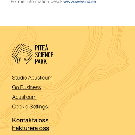
För mer information, besök
www.svevind.se
.
(Öppnas
Studio Acusticum
i
(Öppnas
Go Business
ett
i
(Öppnas
Acusticum
nytt
ett
i
Cookie Settings
fönster)
nytt
ett
fönster)
Kontakta oss
nytt
Fakturera oss
fönster)