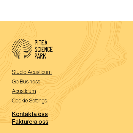
(Öppnas
Studio Acusticum
i
(Öppnas
Go Business
ett
i
(Öppnas
Acusticum
nytt
ett
i
Cookie Settings
fönster)
nytt
ett
fönster)
Kontakta oss
nytt
Fakturera oss
fönster)