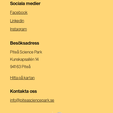
Sociala medier
(Öppnas
Facebook
I
(Öppnas
Linkedin
Ett
I
(Öppnas
Instagram
Nytt
Ett
I
Fönster)
Nytt
Ett
Besöksadress
Fönster)
Nytt
Piteå Science Park
Fönster)
Kunskapsallén 14
941 63 Piteå
Hitta på kartan
Kontakta oss
(Öppnas
info@piteasciencepark.se
i