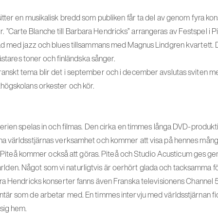
ter en musikalisk bredd som publiken får ta del av genom fyra kons
rter. ”Carte Blanche till Barbara Hendricks” arrangeras av Festspel i Pi
d med jazz och blues tillsammans med Magnus Lindgren kvartett. D
mästares toner och finländska sånger.
skt tema blir det i september och i december avslutas sviten me
högskolans orkester och kör.
erien spelas in och filmas. Den cirka en timmes långa DVD-produkti
a världsstjärnas verksamhet och kommer att visa på hennes mång
ån Piteå kommer också att göras. Piteå och Studio Acusticum ges ge
 världen. Något som vi naturligtvis är oerhört glada och tacksamma fö
a Hendricks konserter fanns även Franska televisionens Channel 5 p
är som de arbetar med. En timmes intervju med världsstjärnan fi
sig hem.