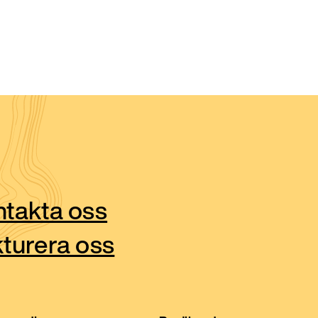
takta oss
turera oss