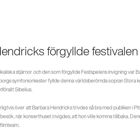
endricks förgyllde festivalen
ikaliska stjärnor och den som förgyllde Festspelens invigning var 
orgs symfoniorkester fyllde denna världsberömda sopran Stora 
förallt Sibelius.
aturligtvis över att Barbara Hendricks trivdes så bra med publiken i 
a besök, när konserthuset invigdes, att hon ville komma tillbaka. D
filmteam.