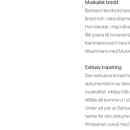
Musikalisk bredd
Barbara Hendricks besit
årstid och i olika stila
Hon inledde i maj måna
fått lyssna till romans
Kammarkonsert med fran
tillsammans med Musik
Exklusiv inspelning
Den exklusiva konserts
dokumentation av denn
musikalitet, inklipp fr
tillfälle att komma ut i
Under ett par av Barbar
henne för den dokument
filmteamet också med 