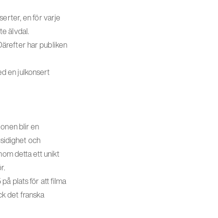
erter, en för varje
te älvdal.
ärefter har publiken
d en julkonsert
onen blir en
sidighet och
nom detta ett unikt
r.
å plats för att filma
ck det franska