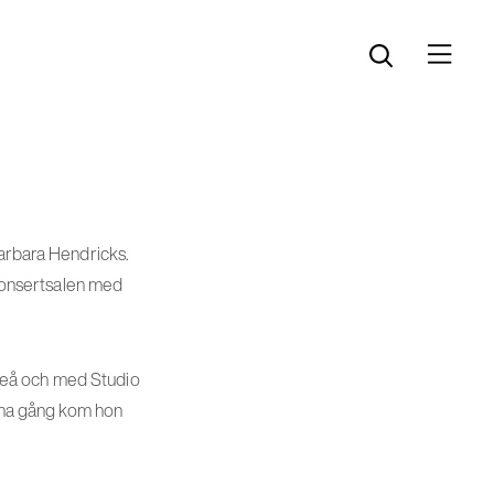
Öppna menyn
Öppna sök
Barbara Hendricks.
konsertsalen med
Piteå och med Studio
enna gång kom hon