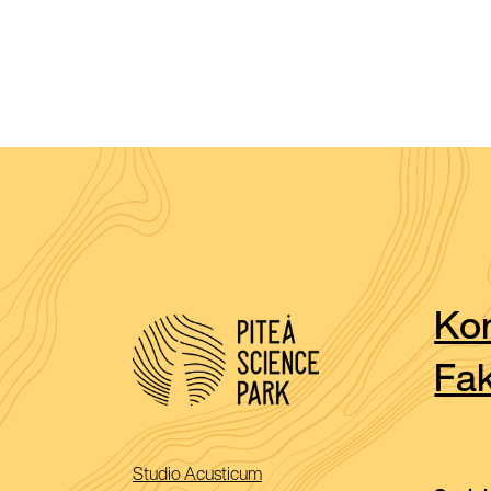
Kon
Fak
(Öppnas
Studio Acusticum