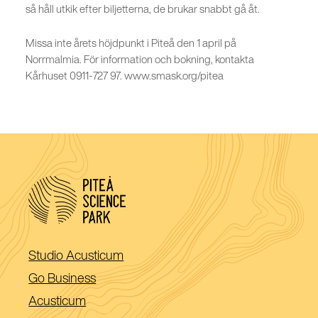
så håll utkik efter biljetterna, de brukar snabbt gå åt.
Missa inte årets höjdpunkt i Piteå den 1 april på
Norrmalmia. För information och bokning, kontakta
Kårhuset 0911-727 97. www.smask.org/pitea
(Öppnas
Studio Acusticum
i
(Öppnas
Go Business
ett
i
(Öppnas
Acusticum
nytt
ett
i