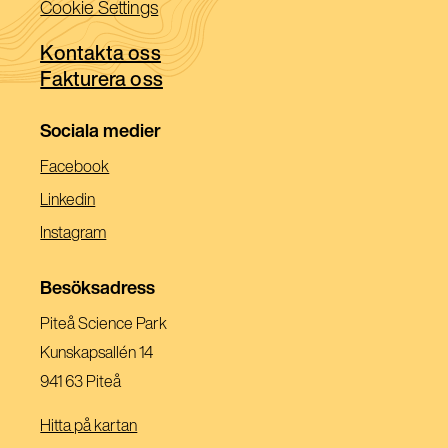
Cookie Settings
fönster)
nytt
ett
fönster)
Kontakta oss
nytt
Fakturera oss
fönster)
Sociala medier
(Öppnas
Facebook
I
(Öppnas
Linkedin
Ett
I
(Öppnas
Instagram
Nytt
Ett
I
Fönster)
Nytt
Ett
Besöksadress
Fönster)
Nytt
Piteå Science Park
Fönster)
Kunskapsallén 14
941 63 Piteå
Hitta på kartan