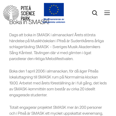
Öppna menyn
Öppna sök
Boka in SMASK!
Dags att boka in SMASK i almanackan! Årets största
händelse på Musikhöskolan i Piteå är Sudentkårens årliga
schlagertävling SMASK – Sveriges Musik Akademikers
Sång Kåntest. Tävlingen där vi med glimten i ögat
parodierar den riktiga Melodifestivalen.
Boka den 1 april 2006 i almanackan, för då äger Piteås
lokaluttagning till SMASK rum på Norrmalmia klockan
19.00. Arbetet med årets föreställning är i full gång, det leds
av SMASK-kommittén som består av cirka 20 ideellt
engagerade studenter.
Totalt engagerar projektet SMASK mer än 200 personer
och i Piteå är SMASK ett mycket uppskattat evenemang,