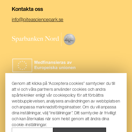
Kontakta oss
(Öppnas
info@piteasciencepark.se
i
ett
(Öppnas
nytt
i
fönster)
ett
nytt
fönster)
Genom att klicka på “Acceptera cookies” samtycker du till
att vi och våra partners använder cookies och andra
spårtekniker enligt vår cookiepolicy för att förbättra
webbupplevelsen, analysera användningen av webbplatsen
och anpassa marknadsföringsinsatser. Om du vill anpassa
dina inställningar, välj “Inställningar”. Ditt samtycke är frivilligt
och kan återkallas när som helst genom att ändra dina
cookie-inställningar.