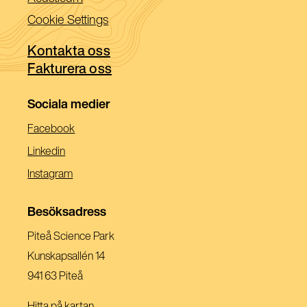
nytt
ett
i
Cookie Settings
fönster)
nytt
ett
fönster)
Kontakta oss
nytt
Fakturera oss
fönster)
Sociala medier
(Öppnas
Facebook
I
(Öppnas
Linkedin
Ett
I
(Öppnas
Instagram
Nytt
Ett
I
Fönster)
Nytt
Ett
Besöksadress
Fönster)
Nytt
Piteå Science Park
Fönster)
Kunskapsallén 14
941 63 Piteå
Hitta på kartan