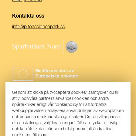
Kontakta oss
(Öppnas
info@piteasciencepark.se
i
ett
(Öppnas
nytt
i
fönster)
ett
nytt
fönster)
Genom att klicka på “Acceptera cookies” samtycker du till
att vi och våra partners använder cookies och andra
spårtekniker enligt vår cookiepolicy för att förbättra
webbupplevelsen, analysera användningen av webbplatsen
och anpassa marknadsföringsinsatser. Om du vill anpassa
dina inställningar, välj “Inställningar”. Ditt samtycke är frivilligt
och kan återkallas när som helst genom att ändra dina
cookie-inställningar.