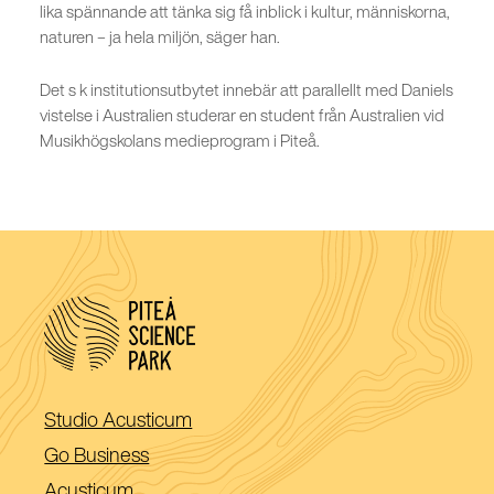
lika spännande att tänka sig få inblick i kultur, människorna,
naturen – ja hela miljön, säger han.
Det s k institutionsutbytet innebär att parallellt med Daniels
vistelse i Australien studerar en student från Australien vid
Musikhögskolans medieprogram i Piteå.
(Öppnas
Studio Acusticum
i
(Öppnas
Go Business
ett
i
(Öppnas
Acusticum