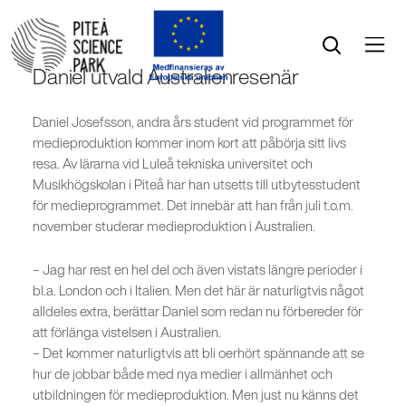
Öppna menyn
Öppna sök
Daniel utvald Australienresenär
Daniel Josefsson, andra års student vid programmet för
medieproduktion kommer inom kort att påbörja sitt livs
resa. Av lärarna vid Luleå tekniska universitet och
Musikhögskolan i Piteå har han utsetts till utbytesstudent
för medieprogrammet. Det innebär att han från juli t.o.m.
november studerar medieproduktion i Australien.
– Jag har rest en hel del och även vistats längre perioder i
bl.a. London och i Italien. Men det här är naturligtvis något
alldeles extra, berättar Daniel som redan nu förbereder för
att förlänga vistelsen i Australien.
– Det kommer naturligtvis att bli oerhört spännande att se
hur de jobbar både med nya medier i allmänhet och
utbildningen för medieproduktion. Men just nu känns det