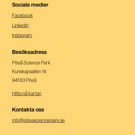
Sociala medier
(Öppnas
Facebook
I
(Öppnas
Linkedin
Ett
I
(Öppnas
Instagram
Nytt
Ett
I
Fönster)
Nytt
Ett
Besöksadress
Fönster)
Nytt
Piteå Science Park
Fönster)
Kunskapsallén 14
941 63 Piteå
Hitta på kartan
Kontakta oss
(Öppnas
info@piteasciencepark.se
i