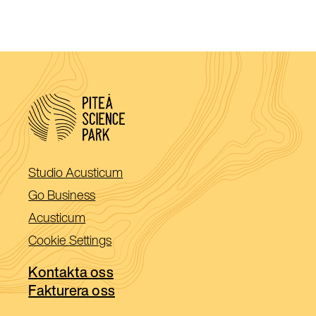
(Öppnas
Studio Acusticum
i
(Öppnas
Go Business
ett
i
(Öppnas
Acusticum
nytt
ett
i
Cookie Settings
fönster)
nytt
ett
fönster)
Kontakta oss
nytt
Fakturera oss
fönster)