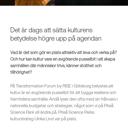
Det är dags att sätta kulturens
betydelse högre upp på agendan
Vad är det som gör en plats attraktiv att leva och verka på?
Och hur kan kultur vara en avgörande pusselbit i att skapa
samhällen där människor trivs, känner stolthet och
tillhörighet?
På Transformation Forum by RISE i Göteborg belystes att
kultur är en avgörande pusselbit för att bygga resiliens och
framtidens samhälle. Ändå lyser den ofta med sin frånvaro i
nationella budgetar och strategier, något som vi på Piteå
Science Park vill ändra på. Piteå Science Parks
kulturstrateg Ulrika Lind var på plats.