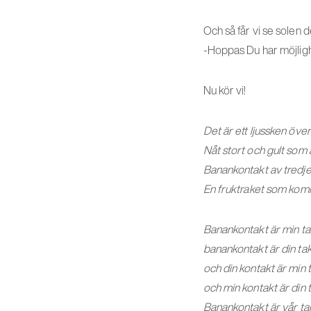
Och så får vi se solen 
-Hoppas Du har möjligh
Nu kör vi!
Det är ett ljussken öve
Nåt stort och gult som a
Banankontakt av tredj
En fruktraket som kom
Banankontakt är min ta
banankontakt är din ta
och din kontakt är min 
och min kontakt är din 
Banankontakt är vår ta