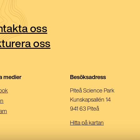
takta oss
turera oss
la medier
Besöksadress
(Öppnas
ook
Piteå Science Park
I
Kunskapsallén 14
(Öppnas
in
Ett
941 63 Piteå
I
(Öppnas
ram
Nytt
Ett
I
Hitta på kartan
Fönster)
Nytt
Ett
Fönster)
Nytt