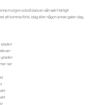
denna morgon också bara en sån sak! Härligt!
et att komma förbi, idag eller någon annan galen dag.
r staden
lla ser
e graden
mer ner
kt
kt
takt
takt
kt