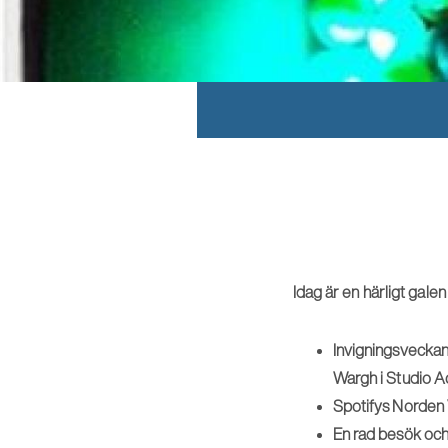
Idag är en härligt gale
Invigningsveckan
Wargh i Studio A
Spotifys Norden 
En rad besök och 