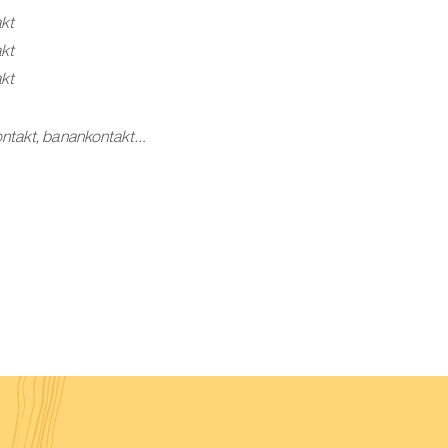
akt
akt
akt
ntakt, banankontakt…