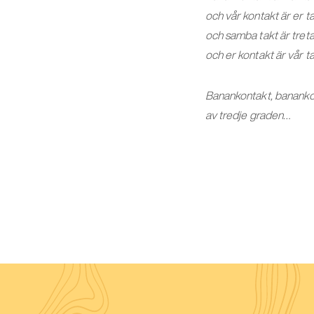
och vår kontakt är er t
och samba takt är tret
och er kontakt är vår t
Banankontakt, bananko
av tredje graden…