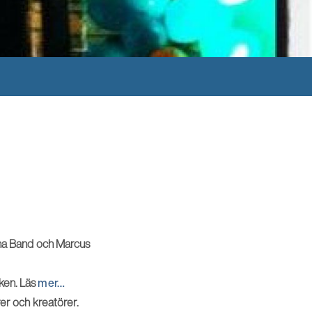
ana Band och Marcus
ken. Läs
mer…
er och kreatörer.