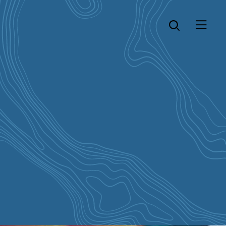
Öppna menyn
Öppna sök