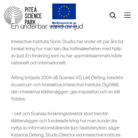
Öppna menyn
Öppna sök
En underbar värld av ljud
Interactive Institute, Sonic Studio, har under ett par års tid
forskat kring hur man kan öka trafiksäkerheten med hjälp
av ljud. En forskning som nu har uppmärksammats både
nationellt och internationellt.
Allting började 2004 då Scanias VD, Leif Östling, besökte
Acusticum och Interaktiva Interactive Institute. DigiWall,
den interaktiva klätterväggen, gav inspiration och en idé
föddes.
– Leif och Scanias forskningsdirektör stod framför
klätterväggen och funderade kring hur man kunde dra
nyttja av informationsbärande ljud i lastbilshytten, säger
Katarina Delsing, Studio Director vid Interactive Institute.