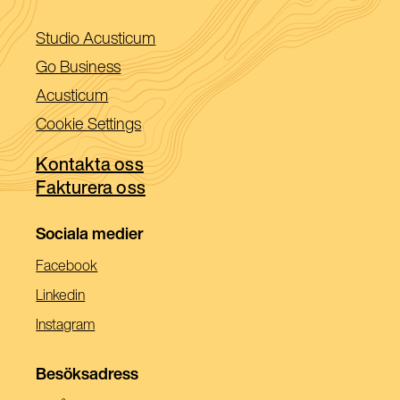
(Öppnas
Studio Acusticum
i
(Öppnas
Go Business
ett
i
(Öppnas
Acusticum
nytt
ett
i
Cookie Settings
fönster)
nytt
ett
fönster)
Kontakta oss
nytt
Fakturera oss
fönster)
Sociala medier
(Öppnas
Facebook
I
(Öppnas
Linkedin
Ett
I
(Öppnas
Instagram
Nytt
Ett
I
Fönster)
Nytt
Ett
Besöksadress
Fönster)
Nytt