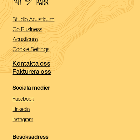
(Öppnas
Studio Acusticum
i
(Öppnas
Go Business
ett
i
(Öppnas
Acusticum
nytt
ett
i
Cookie Settings
fönster)
nytt
ett
fönster)
Kontakta oss
nytt
Fakturera oss
fönster)
Sociala medier
(Öppnas
Facebook
I
(Öppnas
Linkedin
Ett
I
(Öppnas
Instagram
Nytt
Ett
I
Fönster)
Nytt
Ett
Besöksadress