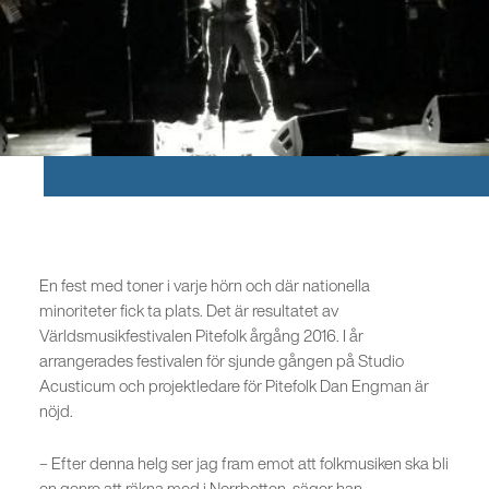
En fest med toner i varje hörn och där nationella
minoriteter fick ta plats. Det är resultatet av
Världsmusikfestivalen Pitefolk årgång 2016. I år
arrangerades festivalen för sjunde gången på Studio
Acusticum och projektledare för Pitefolk Dan Engman är
nöjd.
– Efter denna helg ser jag fram emot att folk­musiken ska bli
en genre att räkna med i Norrbotten, säger han.