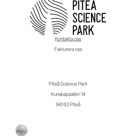
Kontakta oss
Fakturera oss
Piteå Science Park
Kunskapsallén 14
941 63 Piteå