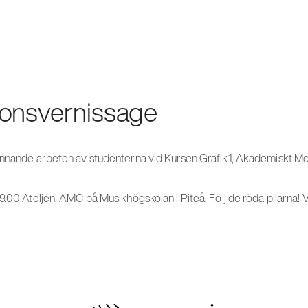
ionsvernissage
ännande arbeten av studenterna vid Kursen Grafik1, Akademiskt M
19.00 Ateljén, AMC på Musikhögskolan i Piteå. Följ de röda pilarn