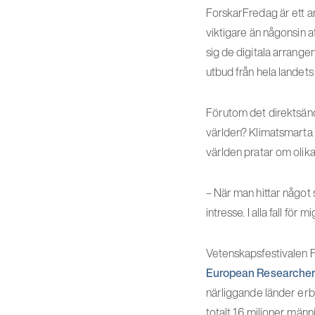
ForskarFredag är ett a
viktigare än någonsin at
sig de digitala arrang
utbud från hela landet
Förutom det direktsänd
världen? Klimatsmarta l
världen pratar om olika
– När man hittar något 
intresse. I alla fall fö
Vetenskapsfestivalen 
European Researchers
närliggande länder erbj
totalt 1,6 miljoner männ