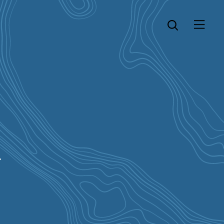
Öppna menyn
Öppna sök
a