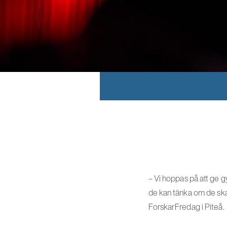
– Vi hoppas på att ge g
de kan tänka om de ska
ForskarFredag i Piteå.