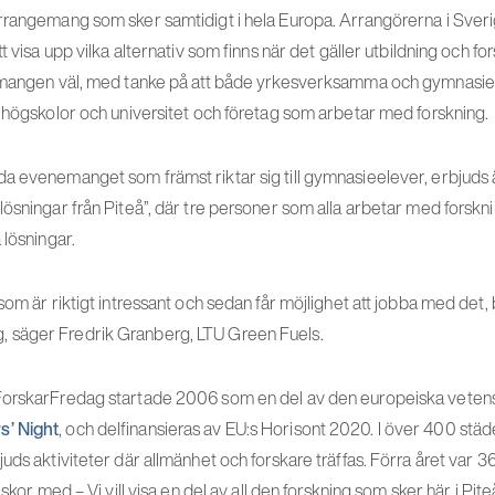
rrangemang som sker samtidigt i hela Europa. Arrangörerna i Sveri
t visa upp vilka alternativ som finns när det gäller utbildning och f
emangen väl, med tanke på att både yrkesverksamma och gymnasieel
s högskolor och universitet och företag som arbetar med forskning.
a evenemanget som främst riktar sig till gymnasieelever, erbjuds
ösningar från Piteå”, där tre personer som alla arbetar med forskni
 lösningar.
som är riktigt intressant och sedan får möjlighet att jobba med det, 
r mig, säger Fredrik Granberg, LTU Green Fuels.
ForskarFredag startade 2006 som en del av den europeiska veten
’ Night
, och delfinansieras av EU:s Horisont 2020. I över 400 städ
uds aktiviteter där allmänhet och forskare träffas. Förra året var 
iskor med.– Vi vill visa en del av all den forskning som sker här i Pite