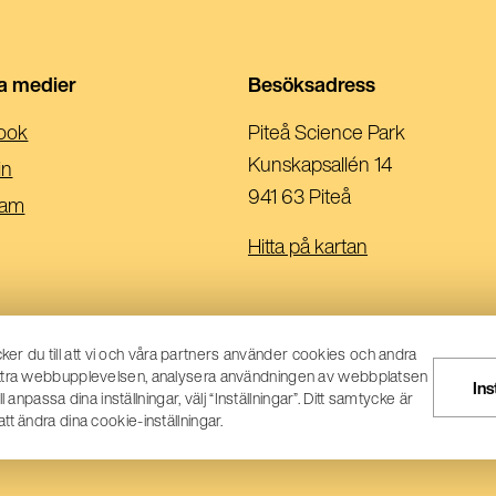
la medier
Besöksadress
(Öppnas
ook
Piteå Science Park
I
Kunskapsallén 14
(Öppnas
in
Ett
941 63 Piteå
I
(Öppnas
ram
Nytt
Ett
I
Hitta på kartan
Fönster)
Nytt
Ett
Fönster)
Nytt
Fönster)
er du till att vi och våra partners använder cookies och andra
rbättra webbupplevelsen, analysera användningen av webbplatsen
Ins
passa dina inställningar, välj “Inställningar”. Ditt samtycke är
tt ändra dina cookie-inställningar.