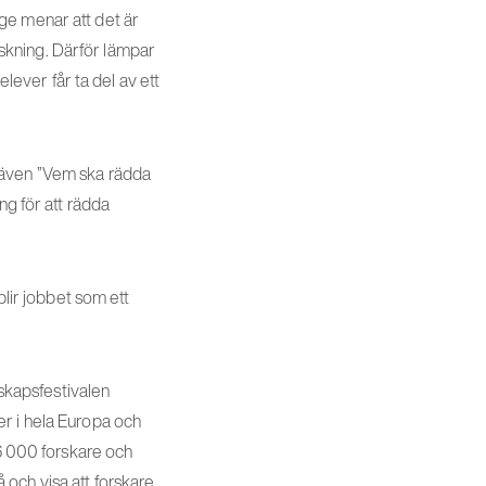
ge menar att det är
orskning. Därför lämpar
ever får ta del av ett
 även ”Vem ska rädda
ng för att rädda
blir jobbet som ett
skapsfestivalen
er i hela Europa och
36 000 forskare och
å och visa att forskare