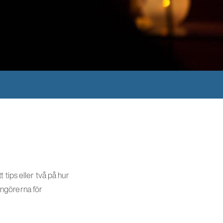
tips eller två på hur
angörerna för