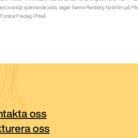
med ovanligt spännande jobb, säger Sanne Renberg Nyström på Pit
ForskarFredag i Piteå.
takta oss
turera oss