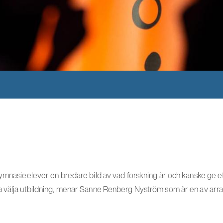
ymnasieelever en bredare bild av vad forskning är och kanske ge ett 
 välja utbildning, menar Sanne Renberg Nyström som är en av arr