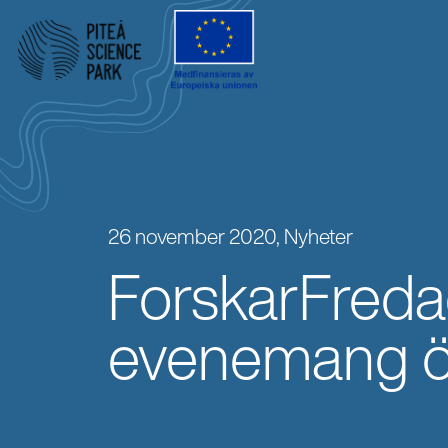
26 november 2020,
Nyheter
ForskarFredag
evenemang öv