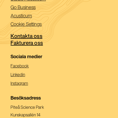
i
(Öppnas
Go Business
ett
i
(Öppnas
Acusticum
nytt
ett
i
Cookie Settings
fönster)
nytt
ett
fönster)
Kontakta oss
nytt
Fakturera oss
fönster)
Sociala medier
(Öppnas
Facebook
I
(Öppnas
Linkedin
Ett
I
(Öppnas
Instagram
Nytt
Ett
I
Fönster)
Nytt
Ett
Besöksadress
Fönster)
Nytt
Piteå Science Park
Fönster)
Kunskapsallén 14