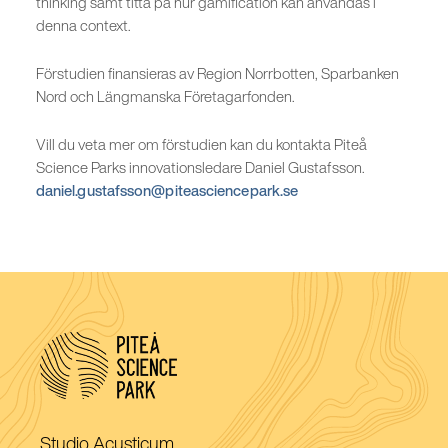
thinking samt titta på hur gamification kan användas i
denna context.
Förstudien finansieras av Region Norrbotten, Sparbanken
Nord och Längmanska Företagarfonden.
Vill du veta mer om förstudien kan du kontakta Piteå
Science Parks innovationsledare Daniel Gustafsson.
daniel.gustafsson@piteasciencepark.se
(Öppnas
Studio Acusticum