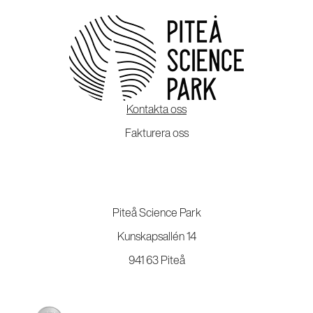
Kontakta oss
Fakturera oss
Piteå Science Park
Kunskapsallén 14
941 63 Piteå