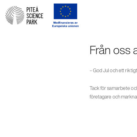
Från oss all
– God Jul och ett riktig
Tack för samarbete och
företagare och markn