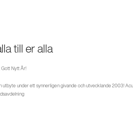
a till er alla
t Gott Nytt År!
 utbyte under ett synnerligen givande och utvecklande 2003! Acus
adsavdelning