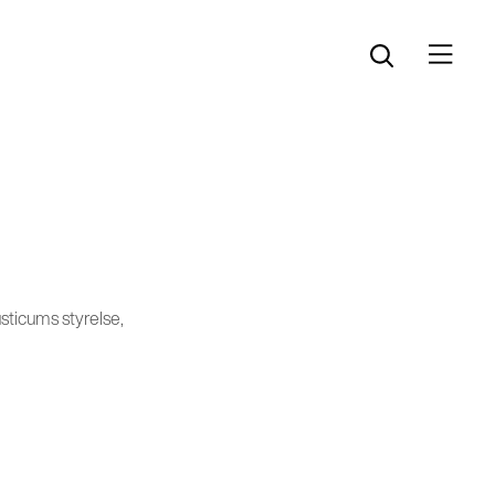
Öppna menyn
Öppna sök
ticums styrelse,