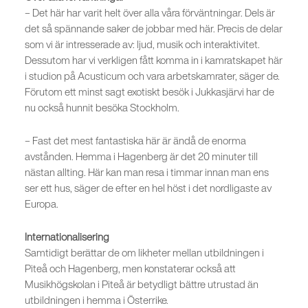
– Det här har varit helt över alla våra förväntningar. Dels är
det så spännande saker de jobbar med här. Precis de delar
som vi är intresserade av: ljud, musik och interaktivitet.
Dessutom har vi verkligen fått komma in i kamratskapet här
i studion på Acusticum och vara arbetskamrater, säger de.
Förutom ett minst sagt exotiskt besök i Jukkasjärvi har de
nu också hunnit besöka Stockholm.
– Fast det mest fantastiska här är ändå de enorma
avstånden. Hemma i Hagenberg är det 20 minuter till
nästan allting. Här kan man resa i timmar innan man ens
ser ett hus, säger de efter en hel höst i det nordligaste av
Europa.
Internationalisering
Samtidigt berättar de om likheter mellan utbildningen i
Piteå och Hagenberg, men konstaterar också att
Musikhögskolan i Piteå är betydligt bättre utrustad än
utbildningen i hemma i Österrike.