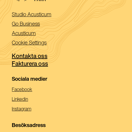
(Öppnas
Studio Acusticum
i
(Öppnas
Go Business
ett
i
(Öppnas
Acusticum
nytt
ett
i
Cookie Settings
fönster)
nytt
ett
fönster)
Kontakta oss
nytt
Fakturera oss
fönster)
Sociala medier
(Öppnas
Facebook
I
(Öppnas
Linkedin
Ett
I
(Öppnas
Instagram
Nytt
Ett
I
Fönster)
Nytt
Ett
Besöksadress
Fönster)