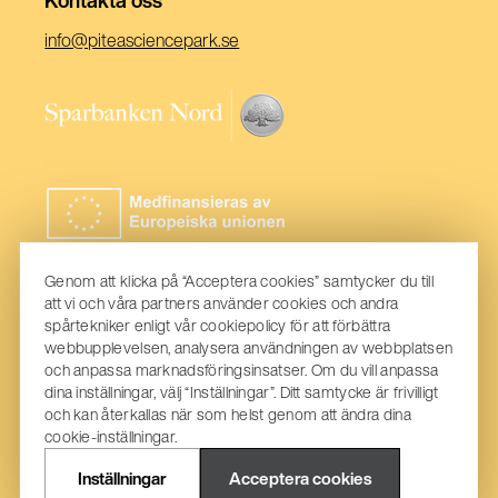
(Öppnas
info@piteasciencepark.se
i
ett
(Öppnas
nytt
i
fönster)
ett
nytt
fönster)
Genom att klicka på “Acceptera cookies” samtycker du till
att vi och våra partners använder cookies och andra
spårtekniker enligt vår cookiepolicy för att förbättra
webbupplevelsen, analysera användningen av webbplatsen
och anpassa marknadsföringsinsatser. Om du vill anpassa
dina inställningar, välj “Inställningar”. Ditt samtycke är frivilligt
och kan återkallas när som helst genom att ändra dina
cookie-inställningar.
Inställningar
Acceptera cookies