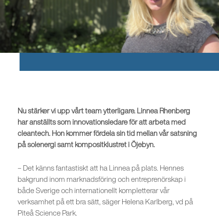
Nu stärker vi upp vårt team ytterligare. Linnea Rhenberg
har anställts som innovationsledare för att arbeta med
cleantech. Hon kommer fördela sin tid mellan vår satsning
på solenergi samt kompositklustret i Öjebyn.
– Det känns fantastiskt att ha Linnea på plats. Hennes
bakgrund inom marknadsföring och entreprenörskap i
både Sverige och internationellt kompletterar vår
verksamhet på ett bra sätt, säger Helena Karlberg, vd på
Piteå Science Park.