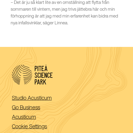
– Det är ju så klart lite av en omställning att flytta från
sommaren till vintern, men jag trivs jättebra här och min
förhoppning är att jag med min erfarenhet kan bidra med
nya infallsvinklar, säger Linnea.
(Öppnas
Studio Acusticum
i
(Öppnas
Go Business
ett
i
(Öppnas
Acusticum
nytt
ett
i
Cookie Settings
fönster)
nytt
ett