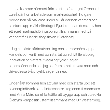
Linnea kommer närmast från start-up företaget Ozoneair i
Luleå där hon arbetade som marknadschef. Tidigare
bodde hon på Mallorca under sju år där hon var med och
startade upp mäklarföretaget Bjurfors. Innan dess drev hon
ett eget marknadsföringsbolag tillsammans med två
vänner från Handelshögskolan i Göteborg.
–Jag har läste affärsutveckling och entreprenörskap på
Handels och varit med och startat och drivit flera bolag.
Innovation och affärsutveckling tycker jag är
superspännande och jag ser fram emot att vara med och
driva dessa två projekt, säger Linnea.
Under året kommer hon att vara med och starta upp ett
solenerginätverk bland intressenter i regionen tillsammans
med Anna Mård samt fortsätta att bygga upp och utveckla
Öjebyns kompositkluster tillsammans med Ulf Westerberg.