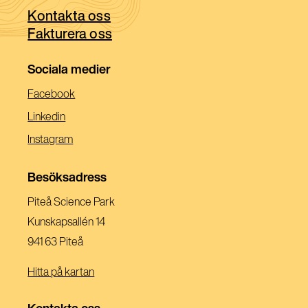
fönster)
Kontakta oss
nytt
Fakturera oss
fönster)
Sociala medier
(Öppnas
Facebook
I
(Öppnas
Linkedin
Ett
I
(Öppnas
Instagram
Nytt
Ett
I
Fönster)
Nytt
Ett
Besöksadress
Fönster)
Nytt
Piteå Science Park
Fönster)
Kunskapsallén 14
941 63 Piteå
Hitta på kartan
Kontakta oss