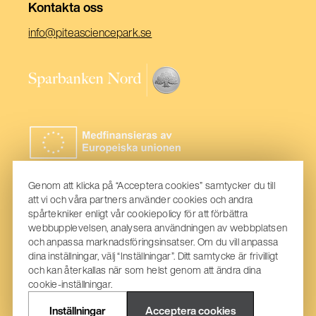
Kontakta oss
(Öppnas
info@piteasciencepark.se
i
ett
(Öppnas
nytt
i
fönster)
ett
nytt
fönster)
Genom att klicka på “Acceptera cookies” samtycker du till
att vi och våra partners använder cookies och andra
spårtekniker enligt vår cookiepolicy för att förbättra
webbupplevelsen, analysera användningen av webbplatsen
och anpassa marknadsföringsinsatser. Om du vill anpassa
dina inställningar, välj “Inställningar”. Ditt samtycke är frivilligt
och kan återkallas när som helst genom att ändra dina
cookie-inställningar.
Inställningar
Acceptera cookies