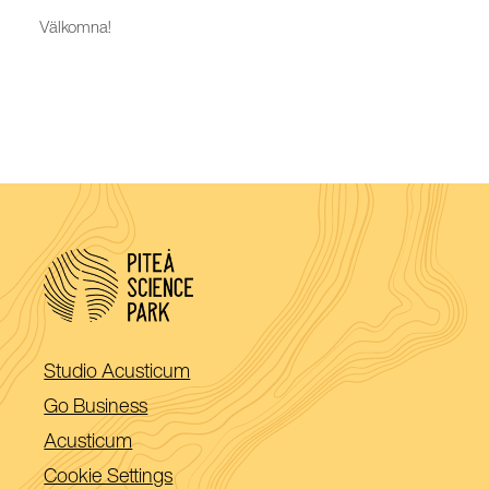
Välkomna!
(Öppnas
Studio Acusticum
i
(Öppnas
Go Business
ett
i
(Öppnas
Acusticum
nytt
ett
i
Cookie Settings
fönster)
nytt