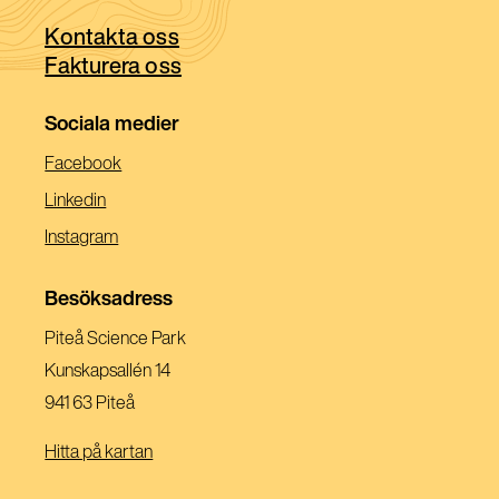
ett
fönster)
Kontakta oss
nytt
Fakturera oss
fönster)
Sociala medier
(Öppnas
Facebook
I
(Öppnas
Linkedin
Ett
I
(Öppnas
Instagram
Nytt
Ett
I
Fönster)
Nytt
Ett
Besöksadress
Fönster)
Nytt
Piteå Science Park
Fönster)
Kunskapsallén 14
941 63 Piteå
Hitta på kartan