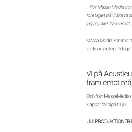
– För Massa Media och 
företaget då vi ska ta 
jag mycket fram emot, 
Massa Media kommer for
verksamheten förlagd 
Vi på Acustic
fram emot mån
Och från MassaMedias t
klappar färdiga till jul:
JULPRODUKTIONER 