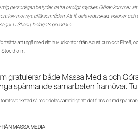
mig personligen betyder detta otroligt mycket. Göran kommer att bli
stora kliv mot nya affärsområden. Att få dela ledarskap, visioner oc
säger Li Skarin, bolagets grundare.
tsätta att utgå med sitt huvudkontor från Acusticum och Piteå, oc
i Stockholm.
um gratulerar både Massa Media och Göra
ga spännande samarbeten framöver. Tut
omteverkstad så meddelas samtidigt att det finns en rad spännan
FRÅN MASSA MEDIA