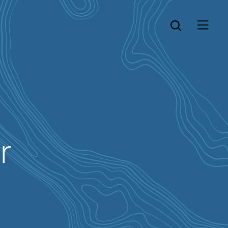
Öppna menyn
Öppna sök
r