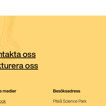
takta oss
turera oss
la medier
Besöksadress
(Öppnas
ook
Piteå Science Park