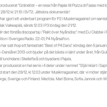
producerat ”Gränslöst – en resa från Pajala till Pozza di Fassa med
28/12 kl: 21.10 i SVT2. Jättebra dokumentär!
har gjort ett underbart program för P2 i Musikmagasinet om samisk
ak Valkeapää, sänds 12.03 i P3 lördag den 21/12.
det förstås discopartaj i ”Rakt över Nyårsdisc” med DJ Clabbe i
ition i Sveriges Radio. 22-01, P4 Nyårsafton.
r satt ihop ett fantastiskt ”Best of P4 Dans” söndag den 5 januari. 
Dansåret 2013 och bjuder på det bästa vi sänt under året, från Gu
l lunchdans i Skellefteå och byadans i Pajala.
 producerat en hel serie i 4 delar under namnet ”Stjärnklart i Sap
d start den 28/12, kl 12.03 under Musikmagasinet, där vi möter stjä
rge, Sverige och Finland. Med bla. Mari Boine, Sofia Jannok och 