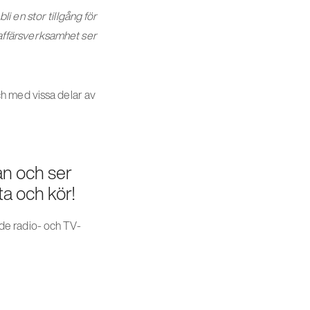
 en stor tillgång för
h affärsverksamhet ser
h med vissa delar av
n och ser
a och kör!
de radio- och TV-