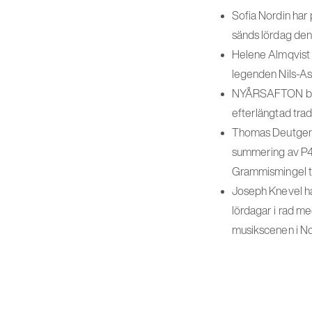
Sofia Nordin har 
sänds lördag den 
Helene Almqvist 
legenden Nils-Asl
NYÅRSAFTON blir 
efterlängtad trad
Thomas Deutgen ha
summering av P4-
Grammismingel til
Joseph Knevel har
lördagar i rad me
musikscenen i No