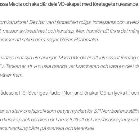
ssa Media och ska där
dela VD-skapet med företagets nuvarande ä
om kanalchef. Det har varit fantastiskt roliga, intressanta och utvec
t, massor av kreativitet och kunskap. Men framför allt finns det mån
kommer att sakna dem, säger Göran Hedemalm.
å vidare mot nya utmaningar. Massa Media är ett intressant företag
V. Tanken är att vi nu ska bredda verksamheten och vara en del i d
växer fram.
ådeschef för Sveriges Radio i Norrland, önskar Göran lycka till och
ar en stark chefsprofil som betytt mycket för SR Norrbottens ställ
 kunskap och passion har han sett till att det norrländska perspektiv
amutveckling både på svenska och Meänkieli.