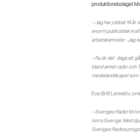
produktionsbolaget Ma
– Jag har jobbat 14 år s
enorm publicistisk kraf
arbetskamrater. Jag 
– Nu är det dags att g
bland annat radio och T
medielandskapet som 
Eva-Britt Lennelöv, omr
– Sveriges Radio förlor
norra Sverige. Med djup
Sveriges Radios progr