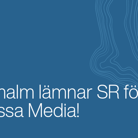
alm lämnar SR fö
ssa Media!