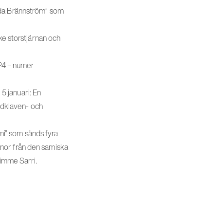
 Ida Brännström” som
e storstjärnan och
 P4 – numer
5 januari: En
ldklaven- och
mi” som sänds fyra
rnor från den samiska
Wimme Sarri.