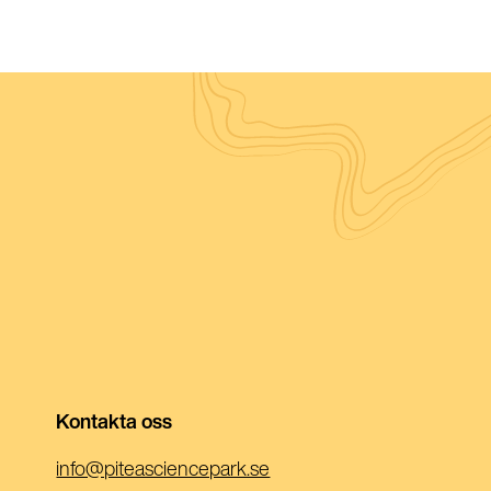
Kontakta oss
(Öppnas
info@piteasciencepark.se