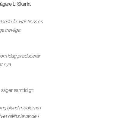
gare Li Skarin.
klande år. Här finns en
ga trevliga
 som idag producerar
et nya
 säger samtidigt:
ning bland medierna i
et hållits levande i