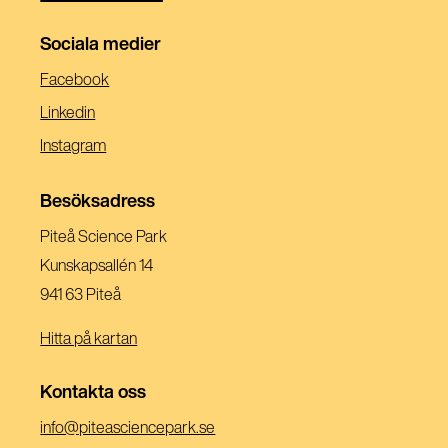
Sociala medier
(Öppnas
Facebook
I
(Öppnas
Linkedin
Ett
I
(Öppnas
Instagram
Nytt
Ett
I
Fönster)
Nytt
Ett
Besöksadress
Fönster)
Nytt
Piteå Science Park
Fönster)
Kunskapsallén 14
941 63 Piteå
Hitta på kartan
Kontakta oss
(Öppnas
info@piteasciencepark.se