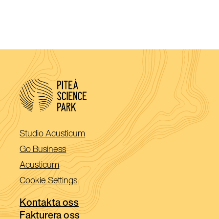
(Öppnas
Studio Acusticum
i
(Öppnas
Go Business
ett
i
(Öppnas
Acusticum
nytt
ett
i
Cookie Settings
fönster)
nytt
ett
fönster)
Kontakta oss
nytt
Fakturera oss
fönster)