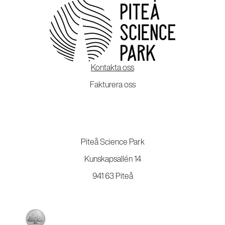
Kontakta oss
Fakturera oss
Piteå Science Park
Kunskapsallén 14
941 63 Piteå