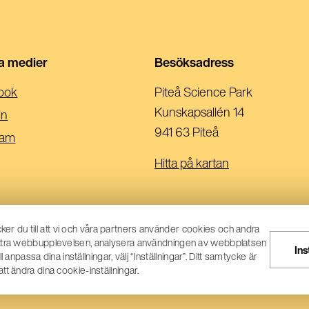
la medier
Besöksadress
(Öppnas
ook
Piteå Science Park
I
Kunskapsallén 14
(Öppnas
in
Ett
941 63 Piteå
I
(Öppnas
ram
Nytt
Ett
I
Hitta på kartan
Fönster)
Nytt
Ett
Fönster)
Nytt
Fönster)
er du till att vi och våra partners använder cookies och andra
rbättra webbupplevelsen, analysera användningen av webbplatsen
Ins
passa dina inställningar, välj “Inställningar”. Ditt samtycke är
tt ändra dina cookie-inställningar.