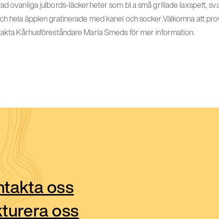
ad ovanliga julbords-läckerheter som bl a små grillade laxspett, s
och hela äpplen gratinerade med kanel och socker.Välkomna att pro
ntakta Kårhusföreståndare Maria Smeds för mer information.
takta oss
turera oss