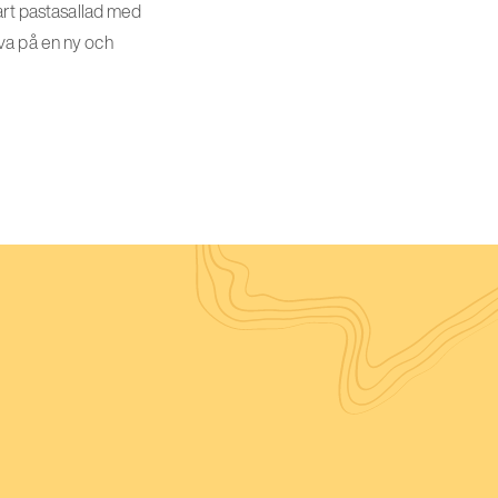
vart pastasallad med
va på en ny och