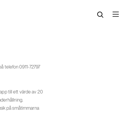
Öppna menyn
Öppna sök
på telefon 0911-72797
pp till ett värde av 20
nderhållning.
ymusik på småtimmarna