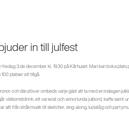
uder in till julfest
ln fredag 3:de december kl. 19.30 på Kårhuset. Man kan boka plats 
 100 platser att tillgå.
ronor och därutöver ombeds varje gäst att ta med en inslagen julkla
ngår välkomstdrink, ett varierat och annorlunda julbord, kaffe samt u
r allt från stråkmusik till sketcher, sing-along, luciatåg och part