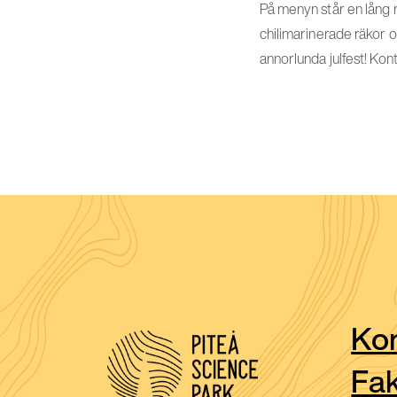
På menyn står en lång r
chilimarinerade räkor 
annorlunda julfest! Ko
Kon
Fak