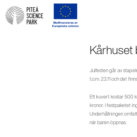
Kårhuset bj
Julfesten går av stape
t.o.m. 23.11 och det finns
Ett kuvert kostar 500 k
kronor. I festpaketet i
Underhållningen omfatta
när baren öppnas.