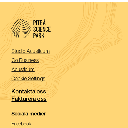
(Öppnas
Studio Acusticum
i
(Öppnas
Go Business
ett
i
(Öppnas
Acusticum
nytt
ett
i
Cookie Settings
fönster)
nytt
ett
fönster)
Kontakta oss
nytt
Fakturera oss
fönster)
Sociala medier
(Öppnas
Facebook