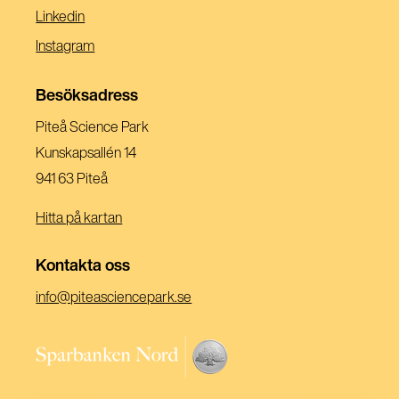
I
(Öppnas
Linkedin
Ett
I
(Öppnas
Instagram
Nytt
Ett
I
Fönster)
Nytt
Ett
Besöksadress
Fönster)
Nytt
Piteå Science Park
Fönster)
Kunskapsallén 14
941 63 Piteå
Hitta på kartan
Kontakta oss
(Öppnas
info@piteasciencepark.se
i
ett
(Öppnas
nytt
i
fönster)
ett