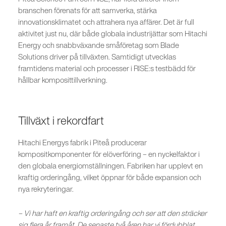
branschen förenats för att samverka, stärka
innovationsklimatet och attrahera nya affärer. Det är full
aktivitet just nu, där både globala industrijättar som Hitachi
Energy och snabbväxande småföretag som Blade
Solutions driver på tillväxten. Samtidigt utvecklas
framtidens material och processer i RISE:s testbädd för
hållbar komposittillverkning.
Tillväxt i rekordfart
Hitachi Energys fabrik i Piteå producerar
kompositkomponenter för elöverföring – en nyckelfaktor i
den globala energiomställningen. Fabriken har upplevt en
kraftig orderingång, vilket öppnar för både expansion och
nya rekryteringar.
– Vi har haft en kraftig orderingång och ser att den sträcker
sig flera år framåt. De senaste två åren har vi fördubblat