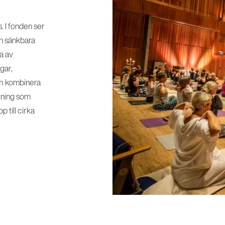
. I fonden ser
h sänkbara
a av
gar,
om kombinera
kning som
 till cirka