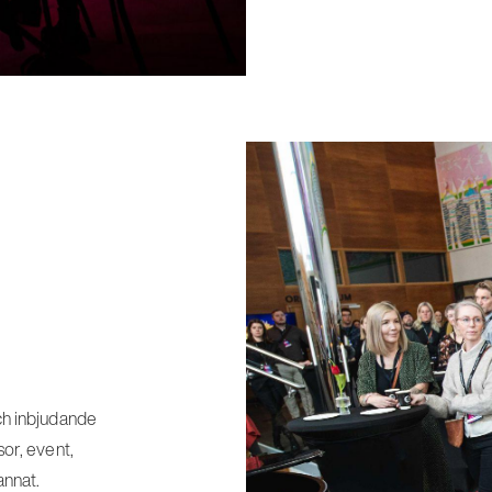
ch inbjudande
or, event,
annat.