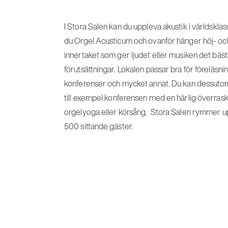
I Stora Salen kan du uppleva akustik i världsklass
du Orgel Acusticum och ovanför hänger höj- oc
innertaket som ger ljudet eller musiken det bäst
förutsättningar. Lokalen passar bra för föreläsnin
konferenser och mycket annat. Du kan dessut
till exempel konferensen med en härlig överras
orgelyoga eller körsång. Stora Salen rymmer upp
500 sittande gäster.