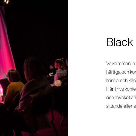
Black
Välkommen in i
häftiga och k
hända och käns
Här trivs konf
och mycket an
sittande eller