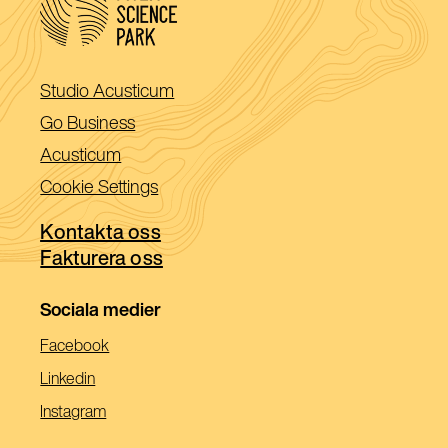
(Öppnas
Studio Acusticum
i
(Öppnas
Go Business
ett
i
(Öppnas
Acusticum
nytt
ett
i
Cookie Settings
fönster)
nytt
ett
fönster)
Kontakta oss
nytt
Fakturera oss
fönster)
Sociala medier
(Öppnas
Facebook
I
(Öppnas
Linkedin
Ett
I
(Öppnas
Instagram
Nytt
Ett
I