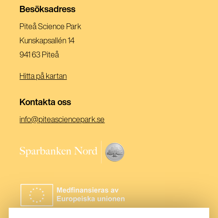
Fönster)
Nytt
Ett
Besöksadress
Fönster)
Nytt
Piteå Science Park
Fönster)
Kunskapsallén 14
941 63 Piteå
Hitta på kartan
Kontakta oss
(Öppnas
info@piteasciencepark.se
i
ett
(Öppnas
nytt
i
fönster)
ett
nytt
fönster)