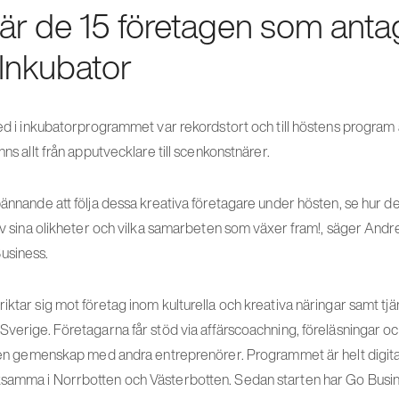
 är de 15 företagen som antagi
Inkubator
med i inkubatorprogrammet var rekordstort och till höstens program 
nns allt från apputvecklare till scenkonstnärer.
pännande att följa dessa kreativa företagare under hösten, se hur d
 av sina olikheter och vilka samarbeten som växer fram!, säger Andr
usiness.
iktar sig mot företag inom kulturella och kreativa näringar samt tjä
 Sverige. Företagarna får stöd via affärscoachning, föreläsningar o
i en gemenskap med andra entreprenörer. Programmet är helt digitalt
samma i Norrbotten och Västerbotten. Sedan starten har Go Busines