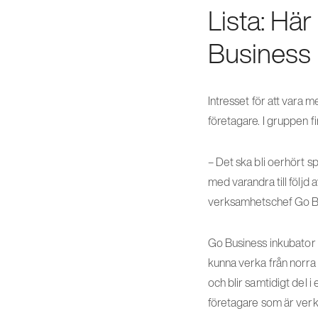
Lista: Här
Business 
Intresset för att vara 
företagare. I gruppen fi
– Det ska bli oerhört s
med varandra till följd
verksamhetschef Go B
Go Business inkubator r
kunna verka från norra
och blir samtidigt del 
företagare som är verk