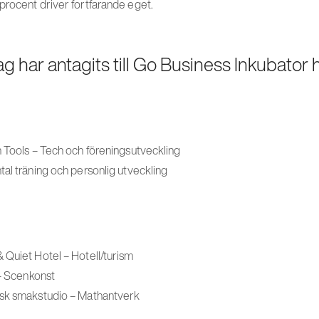
procent driver fortfarande eget.
ag har antagits till Go Business Inkubator 
m Tools – Tech och föreningsutveckling
al träning och personlig utveckling
 Quiet Hotel – Hotell/turism
 – Scenkonst
isk smakstudio – Mathantverk