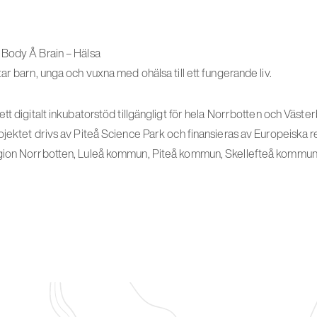
 Body Å Brain – Hälsa
ar barn, unga och vuxna med ohälsa till ett fungerande liv.
tt digitalt inkubatorstöd tillgängligt för hela Norrbotten och Väst
ojektet drivs av Piteå Science Park och finansieras av Europeiska r
gion Norrbotten, Luleå kommun, Piteå kommun, Skellefteå kommu