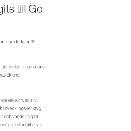
ts till Go
antogs slutligen 15
e utvecklas tillsammans
eas Eklund,
nstesektorn, som vill
ch utvecklingsverktyg
 och vänder sig till
s gett stöd till drygt