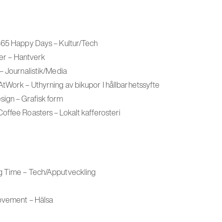
365 Happy Days – Kultur/Tech
eter – Hantverk
– Journalistik/Media
tWork – Uthyrning av bikupor I hållbarhetssyfte
sign – Grafisk form
offee Roasters – Lokalt kafferosteri
g Time – Tech/Apputveckling
Movement – Hälsa