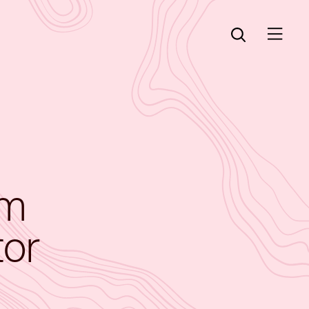
Öppna menyn
Öppna sök
om
tor