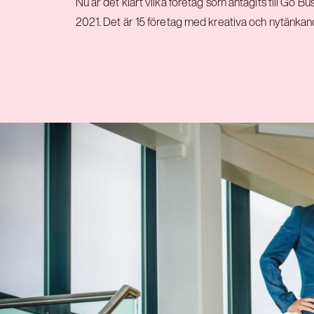
Nu är det klart vilka företag som antagits till Go 
2021. Det är 15 företag med kreativa och nytänkan