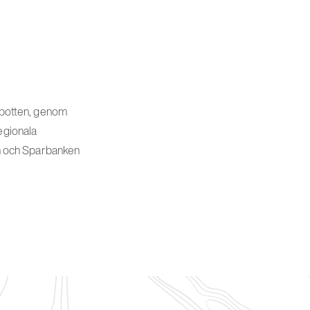
erbotten, genom
egionala
n och Sparbanken