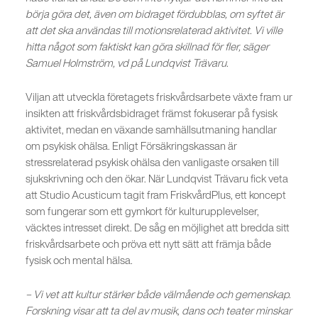
börja göra det, även om bidraget fördubblas, om syftet är
att det ska användas till motionsrelaterad aktivitet. Vi ville
hitta något som faktiskt kan göra skillnad för fler, säger
Samuel Holmström, vd på Lundqvist Trävaru.
Viljan att utveckla företagets friskvårdsarbete växte fram ur
insikten att friskvårdsbidraget främst fokuserar på fysisk
aktivitet, medan en växande samhällsutmaning handlar
om psykisk ohälsa. Enligt Försäkringskassan är
stressrelaterad psykisk ohälsa den vanligaste orsaken till
sjukskrivning och den ökar. När Lundqvist Trävaru fick veta
att Studio Acusticum tagit fram FriskvårdPlus, ett koncept
som fungerar som ett gymkort för kulturupplevelser,
väcktes intresset direkt. De såg en möjlighet att bredda sitt
friskvårdsarbete och pröva ett nytt sätt att främja både
fysisk och mental hälsa.
– Vi vet att kultur stärker både välmående och gemenskap.
Forskning visar att ta del av musik, dans och teater minskar