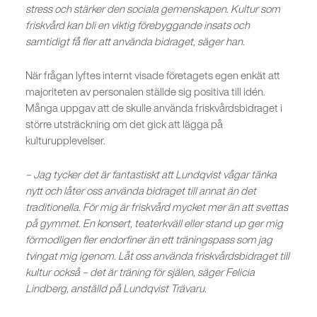
stress och stärker den sociala gemenskapen. Kultur som
friskvård kan bli en viktig förebyggande insats och
samtidigt få fler att använda bidraget, säger han.
När frågan lyftes internt visade företagets egen enkät att
majoriteten av personalen ställde sig positiva till idén.
Många uppgav att de skulle använda friskvårdsbidraget i
större utsträckning om det gick att lägga på
kulturupplevelser.
– Jag tycker det är fantastiskt att Lundqvist vågar tänka
nytt och låter oss använda bidraget till annat än det
traditionella. För mig är friskvård mycket mer än att svettas
på gymmet. En konsert, teaterkväll eller stand up ger mig
förmodligen fler endorfiner än ett träningspass som jag
tvingat mig igenom. Låt oss använda friskvårdsbidraget till
kultur också – det är träning för själen, säger Felicia
Lindberg, anställd på Lundqvist Trävaru.