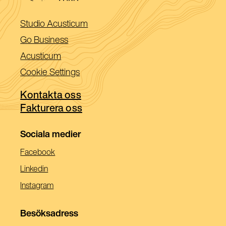
(Öppnas
Studio Acusticum
i
(Öppnas
Go Business
ett
i
(Öppnas
Acusticum
nytt
ett
i
Cookie Settings
fönster)
nytt
ett
fönster)
Kontakta oss
nytt
Fakturera oss
fönster)
Sociala medier
(Öppnas
Facebook
I
(Öppnas
Linkedin
Ett
I
(Öppnas
Instagram
Nytt
Ett
I
Fönster)
Nytt
Ett
Besöksadress
Fönster)
Nytt