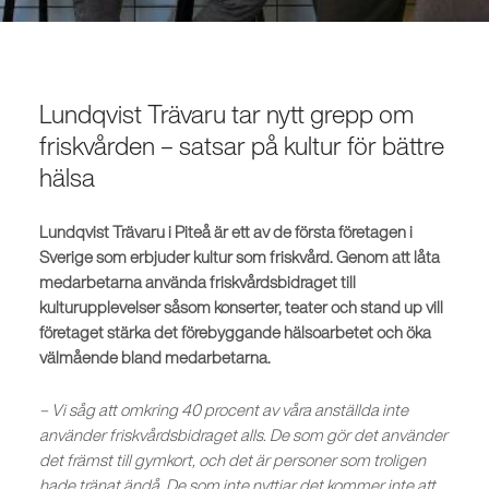
Lundqvist Trävaru tar nytt grepp om
friskvården – satsar på kultur för bättre
hälsa
Lundqvist Trävaru i Piteå är ett av de första företagen i
Sverige som erbjuder kultur som friskvård. Genom att låta
medarbetarna använda friskvårdsbidraget till
kulturupplevelser såsom konserter, teater och stand up vill
företaget stärka det förebyggande hälsoarbetet och öka
välmående bland medarbetarna.
– Vi såg att omkring 40 procent av våra anställda inte
använder friskvårdsbidraget alls. De som gör det använder
det främst till gymkort, och det är personer som troligen
hade tränat ändå. De som inte nyttjar det kommer inte att