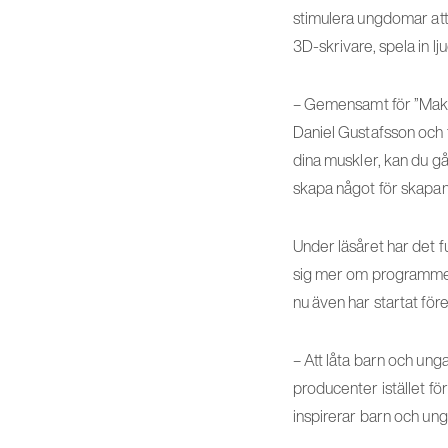
stimulera ungdomar at
3D-skrivare, spela in lj
– Gemensamt för ”Makers
Daniel Gustafsson och f
dina muskler, kan du gå 
skapa något för skapan
Under läsåret har det fu
sig mer om programmer
nu även har startat för
– Att låta barn och ung
producenter istället fö
inspirerar barn och ung