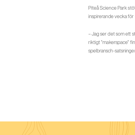
Piteå Science Park stöt
inspirerande vecka fö
– Jag ser det som ett s
riktigt ”makerspace” fin
spelbransch-satsningen