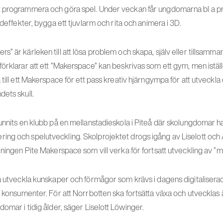
t programmera och göra spel. Under veckan får ungdomarna bl a p
udeffekter, bygga ett tjuvlarm och rita och animera i 3D.
” är kärleken till att lösa problem och skapa, själv eller tillsamm
örklarar att ett ”Makerspace” kan beskrivas som ett gym, men iställe
till ett Makerspace för ett pass kreativ hjärngympa för att utveckla d
dets skull.
nnits en klubb på en mellanstadieskola i Piteå där skolungdomar har f
ing och spelutveckling. Skolprojektet drogs igång av Liselott oc
eningen Pite Makerspace som vill verka för fortsatt utveckling av ”m
a utveckla kunskaper och förmågor som krävs i dagens digitaliserade
r konsumenter. För att Norrbotten ska fortsätta växa och utvecklas är 
domar i tidig ålder, säger Liselott Löwinger.