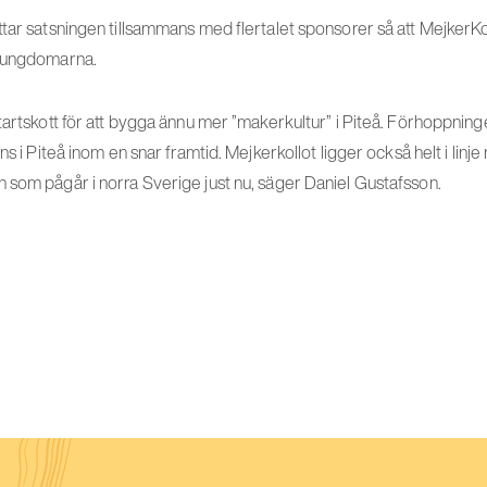
tar satsningen tillsammans med flertalet sponsorer så att MejkerKoll
r ungdomarna.
tartskott för att bygga ännu mer ”makerkultur” i Piteå. Förhoppninge
ns i Piteå inom en snar framtid. Mejkerkollot ligger också helt i linj
 som pågår i norra Sverige just nu, säger Daniel Gustafsson.