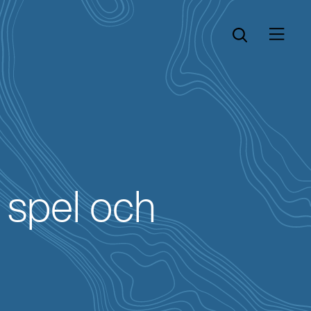
Öppna menyn
Öppna sök
r spel och