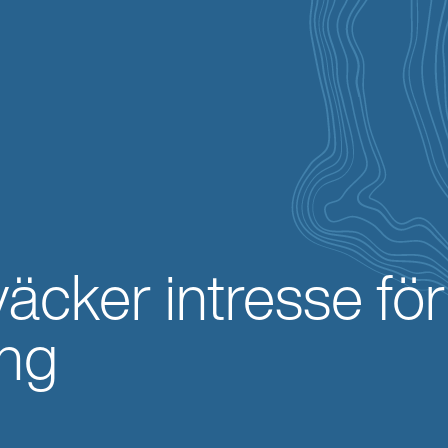
väcker intresse fö
ng