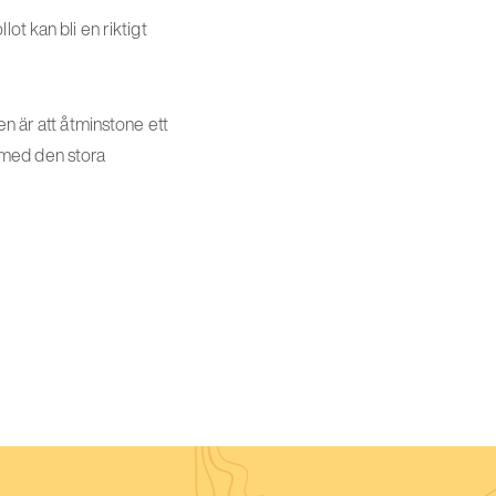
ot kan bli en riktigt
n är att åtminstone ett
e med den stora