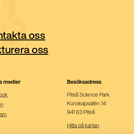
takta oss
turera oss
la medier
Besöksadress
(Öppnas
ook
Piteå Science Park
I
Kunskapsallén 14
(Öppnas
in
Ett
941 63 Piteå
I
(Öppnas
ram
Nytt
Ett
I
Hitta på kartan
Fönster)
Nytt
Ett