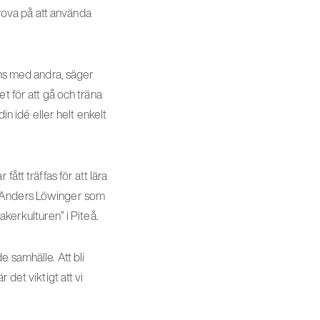
rova på att använda
ans med andra, säger
t för att gå och träna
in idé eller helt enkelt
ått träffas för att lära
h Anders Löwinger som
akerkulturen” i Piteå.
 samhälle. Att bli
det viktigt att vi