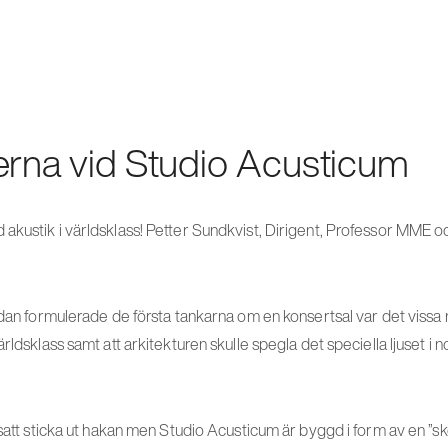
erna vid Studio Acusticum
akustik i världsklass! Petter Sundkvist, Dirigent, Professor MME o
sedan formulerade de första tankarna om en konsertsal var det vissa
rldsklass samt att arkitekturen skulle spegla det speciella ljuset i 
 satt sticka ut hakan men Studio Acusticum är byggd i form av en ”