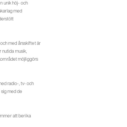
n unik höj- och
rskarlag med
derstött
n och med årsskiftet är
 nutida musik,
ikområdet möjliggörs
med radio-, tv- och
a sig med de
ommer att berika