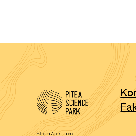
Kon
Fak
(Öppnas
Studio Acusticum