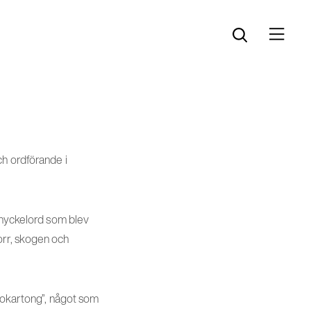
Öppna menyn
Öppna sök
ch ordförande i
 nyckelord som blev
norr, skogen och
skokartong”, något som