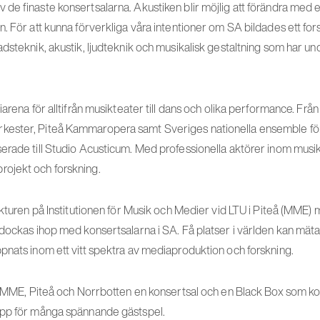
e finaste konsertsalarna. Akustiken blir möjlig att förändra med e
. För att kunna förverkliga våra intentioner om SA bildades ett fo
dsteknik, akustik, ljudteknik och musikalisk gestaltning som har un
iarena för alltifrån musikteater till dans och olika performance. Frå
ester, Piteå Kammaropera samt Sveriges nationella ensemble för
erade till Studio Acusticum. Med professionella aktörer inom mus
ojekt och forskning.
ukturen på Institutionen för Musik och Medier vid LTU i Piteå (MME) 
 dockas ihop med konsertsalarna i SA. Få platser i världen kan mät
pnats inom ett vitt spektra av mediaproduktion och forskning.
år MME, Piteå och Norrbotten en konsertsal och en Black Box som k
upp för många spännande gästspel.