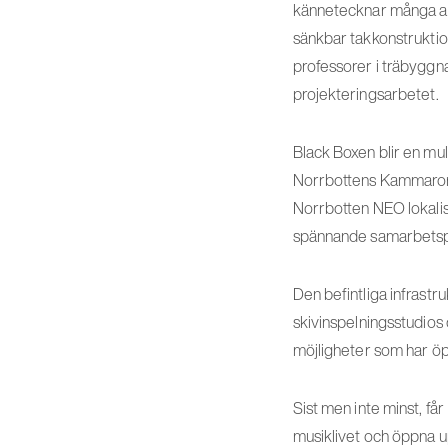
kännetecknar många av d
sänkbar takkonstruktion
professorer i träbyggna
projekteringsarbetet.
Black Boxen blir en mul
Norrbottens Kammarork
Norrbotten NEO lokalis
spännande samarbetspr
Den befintliga infrastr
skivinspelningsstudios
möjligheter som har öp
Sist men inte minst, f
musiklivet och öppna 