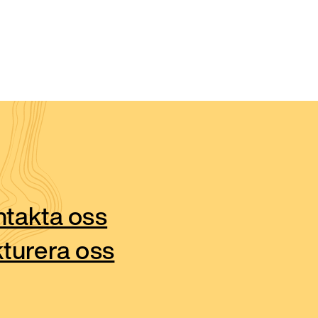
takta oss
turera oss