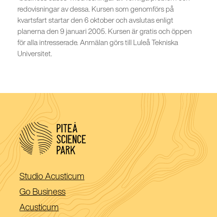
redovisningar av dessa. Kursen som genomförs på
kvartsfart startar den 6 oktober och avslutas enligt
planerna den 9 januari 2005. Kursen är gratis och öppen
för alla intresserade. Anmälan görs till Luleå Tekniska
Universitet.
(Öppnas
Studio Acusticum
i
(Öppnas
Go Business
ett
i
(Öppnas
Acusticum
nytt
ett