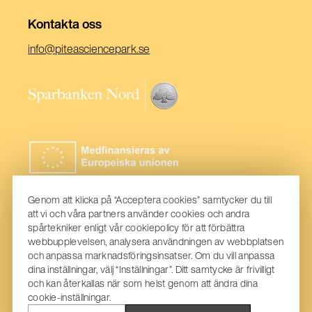
Kontakta oss
(Öppnas
info@piteasciencepark.se
i
ett
(Öppnas
nytt
i
fönster)
ett
nytt
fönster)
Genom att klicka på “Acceptera cookies” samtycker du till
att vi och våra partners använder cookies och andra
spårtekniker enligt vår cookiepolicy för att förbättra
webbupplevelsen, analysera användningen av webbplatsen
och anpassa marknadsföringsinsatser. Om du vill anpassa
dina inställningar, välj “Inställningar”. Ditt samtycke är frivilligt
och kan återkallas när som helst genom att ändra dina
cookie-inställningar.