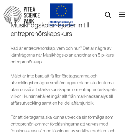
Öppna menyn
Öppna sök
Musikhögskolan bjuder in till
entreprenörskapskurs
Vad är entreprenörskap, vem och hur? Det är några av
kärnfrågorna när Musikhögskolan anordnar en 5 p-kurs i
entreprenörskap.
Målet är inte bara att få fler företagsamma och
utvecklingsbenägna småföretagare bland studenterna
utan också att stärka kunskapen om entreprenörskapets
villkor. I kursinnehållet ingår allt från marknadsanalys till
affärsutveckling samt en hel del affärsjuridik.
För att deltagarna ska kunna utveckla sin förmåga som
entreprenör kommer föreläsningarna att varvas med
”business cases” med lösningar av verkliga problem och