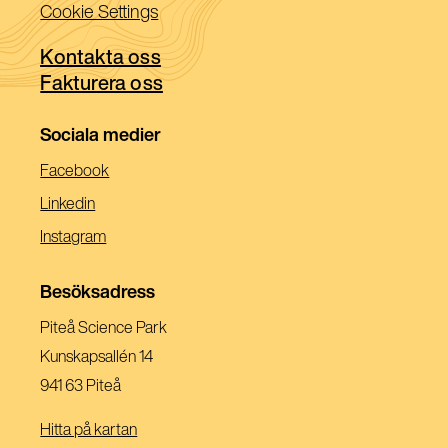
i
Cookie Settings
fönster)
nytt
ett
fönster)
Kontakta oss
nytt
Fakturera oss
fönster)
Sociala medier
(Öppnas
Facebook
I
(Öppnas
Linkedin
Ett
I
(Öppnas
Instagram
Nytt
Ett
I
Fönster)
Nytt
Ett
Besöksadress
Fönster)
Nytt
Piteå Science Park
Fönster)
Kunskapsallén 14
941 63 Piteå
Hitta på kartan