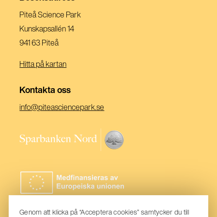
Fönster)
Nytt
Piteå Science Park
Fönster)
Kunskapsallén 14
941 63 Piteå
Hitta på kartan
Kontakta oss
(Öppnas
info@piteasciencepark.se
i
ett
(Öppnas
nytt
i
fönster)
ett
nytt
fönster)
Genom att klicka på “Acceptera cookies” samtycker du till