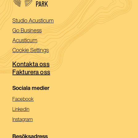
(Öppnas
Studio Acusticum
i
(Öppnas
Go Business
ett
i
(Öppnas
Acusticum
nytt
ett
i
Cookie Settings
fönster)
nytt
ett
fönster)
Kontakta oss
nytt
Fakturera oss
fönster)
Sociala medier
(Öppnas
Facebook
I
(Öppnas
Linkedin
Ett
I
(Öppnas
Instagram
Nytt
Ett
I
Fönster)
Nytt
Ett
Besöksadress