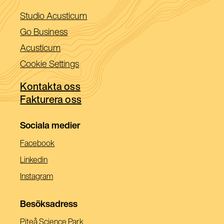
(Öppnas
Studio Acusticum
i
(Öppnas
Go Business
ett
i
(Öppnas
Acusticum
nytt
ett
i
Cookie Settings
fönster)
nytt
ett
fönster)
Kontakta oss
nytt
Fakturera oss
fönster)
Sociala medier
(Öppnas
Facebook
I
(Öppnas
Linkedin
Ett
I
(Öppnas
Instagram
Nytt
Ett
I
Fönster)
Nytt
Ett
Besöksadress
Fönster)
Nytt
Piteå Science Park