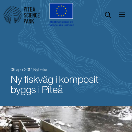
Öppna menyn
Öppna sök
06 april 2017,
Nyheter
Ny fiskväg i komposit
byggs i Piteå