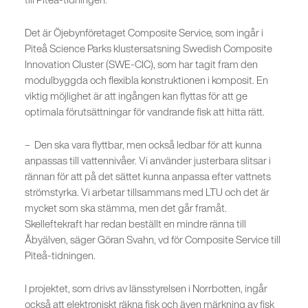
Det är Öjebynföretaget Composite Service, som ingår i
Piteå Science Parks klustersatsning Swedish Composite
Innovation Cluster (SWE-CIC), som har tagit fram den
modulbyggda och flexibla konstruktionen i komposit. En
viktig möjlighet är att ingången kan flyttas för att ge
optimala förutsättningar för vandrande fisk att hitta rätt.
– Den ska vara flyttbar, men också ledbar för att kunna
anpassas till vattennivåer. Vi använder justerbara slitsar i
rännan för att på det sättet kunna anpassa efter vattnets
strömstyrka. Vi arbetar tillsammans med LTU och det är
mycket som ska stämma, men det går framåt.
Skelleftekraft har redan beställt en mindre ränna till
Åbyälven, säger Göran Svahn, vd för Composite Service till
Piteå-tidningen.
I projektet, som drivs av länsstyrelsen i Norrbotten, ingår
också att elektroniskt räkna fisk och även märkning av fisk