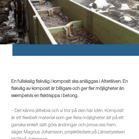
En fullskalig fiskväg i komposit ska anläggas i Alterälven. En
fiskväg av komposit är billigare och ger fler möjligheter än
exempelvis en fisktrappa i betong.
– Det känns jättebra och vi tror på den här idén. Komposit
är ett flexibelt material som ger flera möjligheter att på ett
ganska enkelt sätt göra ändringar och prova oss fram,
säger Magnus Johansson, projektledare på Länsstyrelsen
till Piteå-tidningen.