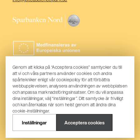
i
ett
(Öppnas
nytt
i
fönster)
ett
nytt
fönster)
Genom att klicka på “Acceptera cookies” samtycker du till
att vi och våra partners använder cookies och andra
spårtekniker enligt vår cookiepolicy för att förbättra
webbupplevelsen, analysera användningen av webbplatsen
och anpassa marknadsföringsinsatser. Om du vill anpassa
dina inställningar, välj “Inställningar”. Ditt samtycke är frivilligt
och kan återkallas när som helst genom att ändra dina
cookie-inställningar.
Inställningar
Acceptera cookies