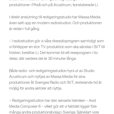
produktioner i Piteå och på Acusticum, konstaterade Li.
I direkt anslutning till redigeringsstudio har Massa Media
även satt upp en modern radiostudion. Och produktionen
är redan i full gång.
– I radiostudion gör vi våra riksradioprogram samtidigt som
vi förklipper en stor TV-produktion som ska sändas i SVT till
hösten, berättar Li. Det kommer bli ett reseprogram i tio
delar, där vardera del är 30 minuter långa.
Både radio- och redigeringsstudion hyrs ut av Studio
Acusticum och nyttjas av Massa Media för sina
produktioner åt Sveriges Radio och SVT, resterande tid är
möjlig för andra aktörer att nyttja.
– Redigeringsstudion har den senaste tekniken – Avid
Media Composer 6 – vilket gör att vi faktiskt ligger före
många andra produktionsbolag i Sverige. Självklart vore