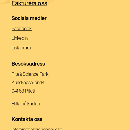
Fakturera oss
fönster)
Sociala medier
(Öppnas
Facebook
I
(Öppnas
Linkedin
Ett
I
(Öppnas
Instagram
Nytt
Ett
I
Fönster)
Nytt
Ett
Besöksadress
Fönster)
Nytt
Piteå Science Park
Fönster)
Kunskapsallén 14
941 63 Piteå
Hitta på kartan
Kontakta oss
(Öppnas
info@piteasciencepark.se