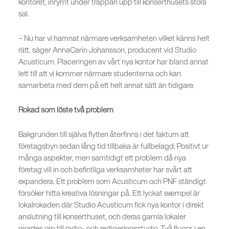
kontoret, inrymt under trappan upp till konserthusets stora
sal.
– Nu har vi hamnat närmare verksamheten vilket känns helt
rätt, säger AnnaCarin Johansson, producent vid Studio
Acusticum. Placeringen av vårt nya kontor har bland annat
lett till att vi kommer närmare studenterna och kan
samarbeta med dem på ett helt annat sätt än tidigare.
Rokad som löste två problem
Bakgrunden till själva flytten återfinns i det faktum att
företagsbyn sedan lång tid tillbaka är fullbelagd. Positivt ur
många aspekter, men samtidigt ett problem då nya
företag vill in och befintliga verksamheter har svårt att
expandera. Ett problem som Acusticum och PNF ständigt
försöker hitta kreativa lösningar på. Ett lyckat exempel är
lokalrokaden där Studio Acusticum fick nya kontor i direkt
anslutning till konserthuset, och deras gamla lokaler
gjordes om till radio- och redigeringsstudio. Två flugor i en