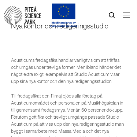
Öppna menyn
Öppna sök
Nya kontor och redigeringsstudio
Acusticums fredagsfika handlar vanligtvis om att träffas
och umgås under trevliga former. Men ibland händer det
något extra roligt, exempelvis att Studio Acusticum visar
upp sina nya kontor och den nya redigeringsstudion.
Till fredagsfikat den 11 maj bjöds alla företag på
Acusticumområdet och personalen på Musikhögskolan in
till gemensamt fredagsmys. Mer än 60 personer dök upp.
Förutom gott fika och trevligt umgänge passade Studio
Acusticum på att visa upp den nya redigeringsstudio man
byggt i samarbete med Massa Media och det nya