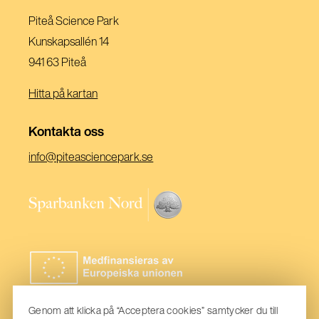
Fönster)
Nytt
Piteå Science Park
Fönster)
Kunskapsallén 14
941 63 Piteå
Hitta på kartan
Kontakta oss
(Öppnas
info@piteasciencepark.se
i
ett
(Öppnas
nytt
i
fönster)
ett
nytt
fönster)
Genom att klicka på “Acceptera cookies” samtycker du till