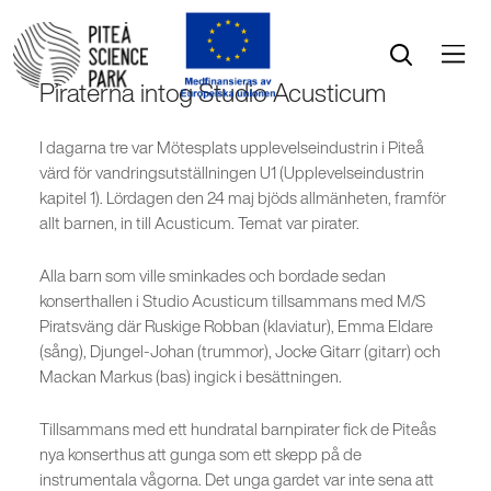
Öppna menyn
Öppna sök
Piraterna intog Studio Acusticum
I dagarna tre var Mötesplats upplevelseindustrin i Piteå
värd för vandringsutställningen U1 (Upplevelseindustrin
kapitel 1). Lördagen den 24 maj bjöds allmänheten, framför
allt barnen, in till Acusticum. Temat var pirater.
Alla barn som ville sminkades och bordade sedan
konserthallen i Studio Acusticum tillsammans med M/S
Piratsväng där Ruskige Robban (klaviatur), Emma Eldare
(sång), Djungel-Johan (trummor), Jocke Gitarr (gitarr) och
Mackan Markus (bas) ingick i besättningen.
Tillsammans med ett hundratal barnpirater fick de Piteås
nya konserthus att gunga som ett skepp på de
instrumentala vågorna. Det unga gardet var inte sena att