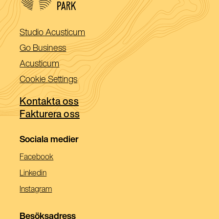
(Öppnas
Studio Acusticum
i
(Öppnas
Go Business
ett
i
(Öppnas
Acusticum
nytt
ett
i
Cookie Settings
fönster)
nytt
ett
fönster)
Kontakta oss
nytt
Fakturera oss
fönster)
Sociala medier
(Öppnas
Facebook
I
(Öppnas
Linkedin
Ett
I
(Öppnas
Instagram
Nytt
Ett
I
Fönster)
Nytt
Ett
Besöksadress