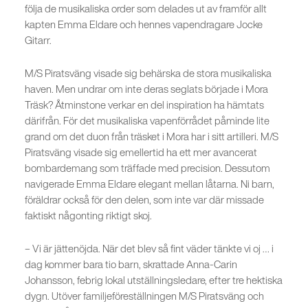
följa de musikaliska order som delades ut av framför allt
kapten Emma Eldare och hennes vapendragare Jocke
Gitarr.
M/S Piratsväng visade sig behärska de stora musikaliska
haven. Men undrar om inte deras seglats började i Mora
Träsk? Åtminstone verkar en del inspiration ha hämtats
därifrån. För det musikaliska vapenförrådet påminde lite
grand om det duon från träsket i Mora har i sitt artilleri. M/S
Piratsväng visade sig emellertid ha ett mer avancerat
bombardemang som träffade med precision. Dessutom
navigerade Emma Eldare elegant mellan låtarna. Ni barn,
föräldrar också för den delen, som inte var där missade
faktiskt någonting riktigt skoj.
– Vi är jättenöjda. När det blev så fint väder tänkte vi oj … i
dag kommer bara tio barn, skrattade Anna-Carin
Johansson, febrig lokal utställningsledare, efter tre hektiska
dygn. Utöver familjeföreställningen M/S Piratsväng och