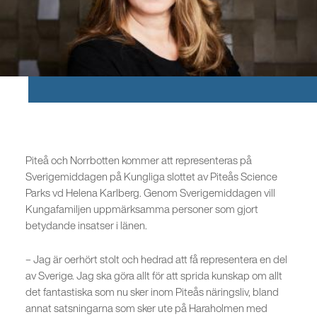
Piteå och Norrbotten kommer att representeras på
Sverigemiddagen på Kungliga slottet av Piteås Science
Parks vd Helena Karlberg. Genom Sverigemiddagen vill
Kungafamiljen uppmärksamma personer som gjort
betydande insatser i länen.
– Jag är oerhört stolt och hedrad att få representera en del
av Sverige. Jag ska göra allt för att sprida kunskap om allt
det fantastiska som nu sker inom Piteås näringsliv, bland
annat satsningarna som sker ute på Haraholmen med