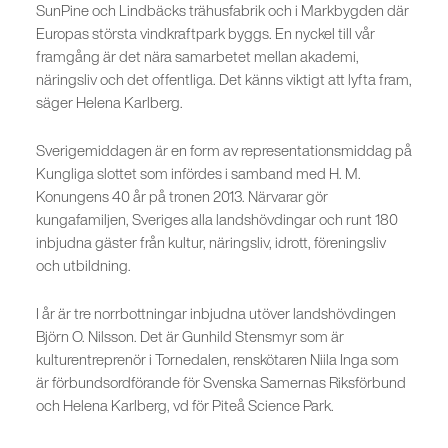
SunPine och Lindbäcks trähusfabrik och i Markbygden där
Europas största vindkraftpark byggs. En nyckel till vår
framgång är det nära samarbetet mellan akademi,
näringsliv och det offentliga. Det känns viktigt att lyfta fram,
säger Helena Karlberg.
Sverigemiddagen är en form av representationsmiddag på
Kungliga slottet som infördes i samband med H. M.
Konungens 40 år på tronen 2013. Närvarar gör
kungafamiljen, Sveriges alla landshövdingar och runt 180
inbjudna gäster från kultur, näringsliv, idrott, föreningsliv
och utbildning.
I år är tre norrbottningar inbjudna utöver landshövdingen
Björn O. Nilsson. Det är Gunhild Stensmyr som är
kulturentreprenör i Tornedalen, renskötaren Niila Inga som
är förbundsordförande för Svenska Samernas Riksförbund
och Helena Karlberg, vd för Piteå Science Park.