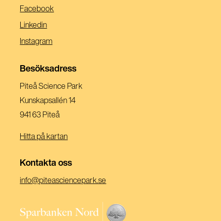
(Öppnas
Facebook
I
(Öppnas
Linkedin
Ett
I
(Öppnas
Instagram
Nytt
Ett
I
Fönster)
Nytt
Ett
Besöksadress
Fönster)
Nytt
Piteå Science Park
Fönster)
Kunskapsallén 14
941 63 Piteå
Hitta på kartan
Kontakta oss
(Öppnas
info@piteasciencepark.se
i
ett
(Öppnas
nytt
i