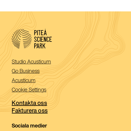
(Öppnas
Studio Acusticum
i
(Öppnas
Go Business
ett
i
(Öppnas
Acusticum
nytt
ett
i
Cookie Settings
fönster)
nytt
ett
fönster)
Kontakta oss
nytt
Fakturera oss
fönster)
Sociala medier