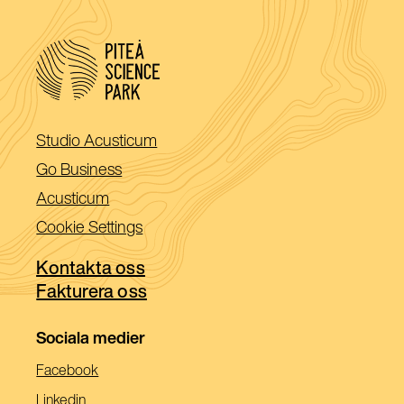
(Öppnas
Studio Acusticum
i
(Öppnas
Go Business
ett
i
(Öppnas
Acusticum
nytt
ett
i
Cookie Settings
fönster)
nytt
ett
fönster)
Kontakta oss
nytt
Fakturera oss
fönster)
Sociala medier
(Öppnas
Facebook
I
(Öppnas
Linkedin