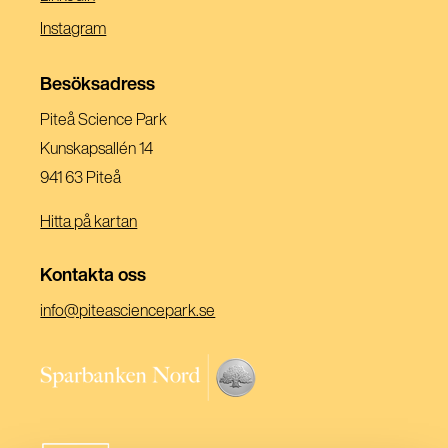
Ett
I
(Öppnas
Instagram
Nytt
Ett
I
Fönster)
Nytt
Ett
Besöksadress
Fönster)
Nytt
Piteå Science Park
Fönster)
Kunskapsallén 14
941 63 Piteå
Hitta på kartan
Kontakta oss
(Öppnas
info@piteasciencepark.se
i
ett
(Öppnas
nytt
i
fönster)
ett
nytt