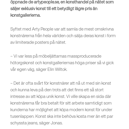
öppnade de artypeople.se, en konsthandel på nätet som
säljer exklusiv konst till ett betydligt lägre pris än
konstgallerierna.
Syftet med Arty People var att samla de mest omskrivna
konstnärerna från hela världen och sälja deras konst i form
av limiterade posters på nätet.
– Vi var less på möbeljättarnas massproducerade
hötorgskonst och konstgalleriernas höga priser så vi gick
vår egen väg, säger Elin Wiltok.
– Det är ofta svårt för konstnärer att nå ut med sin konst
och kunna leva på den trots att det finns ett så stort
intresse av att köpa unik konst. Vi ville skapa en sida där
konstnärerna får bra betalt för sitt arbete samtidigt som
kunderna har möjlighet att köpa modern konst för under
tusenlappen. Konst ska inte behöva kosta mer än ett par
schyssta jeans, säger Jonas.