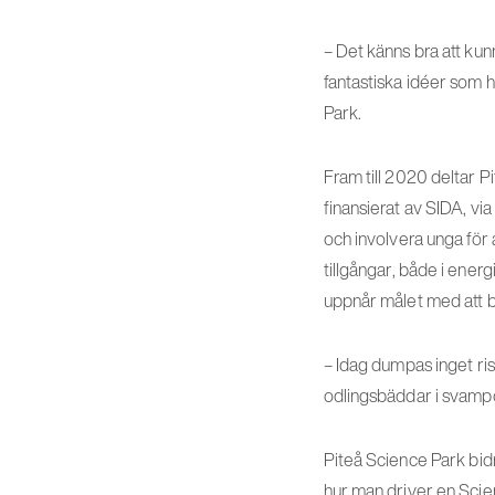
– Det känns bra att kun
fantastiska idéer som h
Park.
Fram till 2020 deltar 
finansierat av SIDA, vi
och involvera unga för a
tillgångar, både i ener
uppnår målet med att bl
– Idag dumpas inget riss
odlingsbäddar i svampo
Piteå Science Park bi
hur man driver en Scie