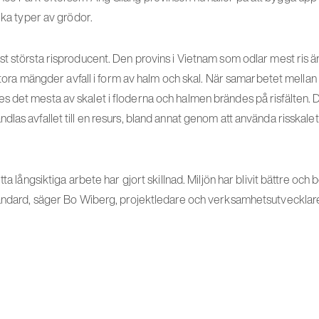
lika typer av grödor.
t största risproducent. Den provins i Vietnam som odlar mest ris är
r stora mängder avfall i form av halm och skal. När samarbetet mella
 det mesta av skalet i floderna och halmen brändes på risfälten.
las avfallet till en resurs, bland annat genom att använda risskalet
tta långsiktiga arbete har gjort skillnad. Miljön har blivit bättre och
tandard, säger Bo Wiberg, projektledare och verksamhetsutvecklar