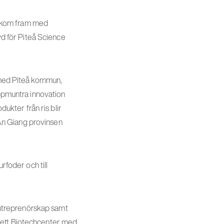
na kom fram med
vd för Piteå Science
s med Piteå kommun,
uppmuntra innovation
dukter från ris blir
t An Giang provinsen
rfoder och till
ntreprenörskap samt
 ett Biotechcenter med