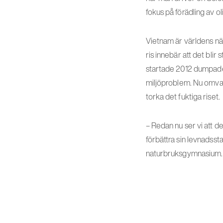
fokus på förädling av o
Vietnam är världens näs
ris innebär att det bli
startade 2012 dumpades
miljöproblem. Nu omvand
torka det fuktiga riset.
– Redan nu ser vi att de
förbättra sin levnadss
naturbruksgymnasium.