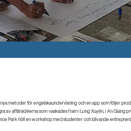
 nya metoder för engelskaundervisning och en app som följer pro
några av affärsidéerna som vaskades fram i Long Xuyén, i An Giang pr
ence Park höll en workshop med studenter och blivande entrepren