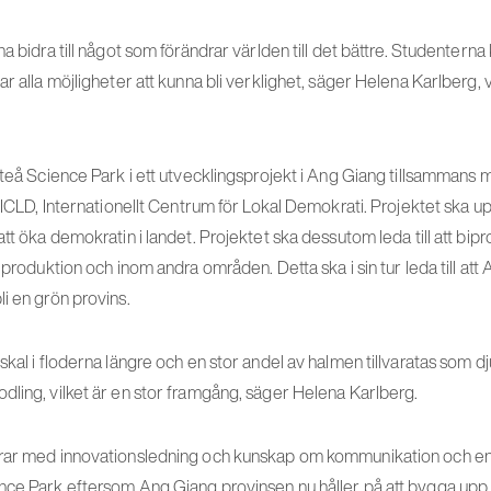
na bidra till något som förändrar världen till det bättre. Studenter
ar alla möjligheter att kunna bli verklighet, säger Helena Karlberg, 
Piteå Science Park i ett utvecklingsprojekt i Ang Giang tillsamman
a ICLD, Internationellt Centrum för Lokal Demokrati. Projektet ska 
tt öka demokratin i landet. Projektet ska dessutom leda till att bipro
giproduktion och inom andra områden. Detta ska i sin tur leda till at
i en grön provins.
kal i floderna längre och en stor andel av halmen tillvaratas som dju
dling, vilket är en stor framgång, säger Helena Karlberg.
drar med innovationsledning och kunskap om kommunikation och e
nce Park eftersom Ang Giang provinsen nu håller på att bygga upp