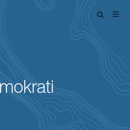
Öppna menyn
Öppna sök
emokrati