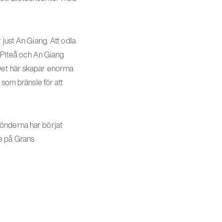
 just An Giang. Att odla
n Piteå och An Giang
 Det här skapar enorma
 som bränsle för att
 bönderna har börjat
e på Grans