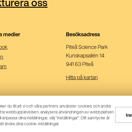
turera oss
la medier
Besöksadress
(Öppnas
ook
Piteå Science Park
I
Kunskapsallén 14
(Öppnas
in
Ett
941 63 Piteå
I
(Öppnas
ram
Nytt
Ett
I
Hitta på kartan
Fönster)
Nytt
Ett
Fönster)
Nytt
Fönster)
er du till att vi och våra partners använder cookies och andra
rbättra webbupplevelsen, analysera användningen av webbplatsen
Ins
passa dina inställningar, välj “Inställningar”. Ditt samtycke är
tt ändra dina cookie-inställningar.