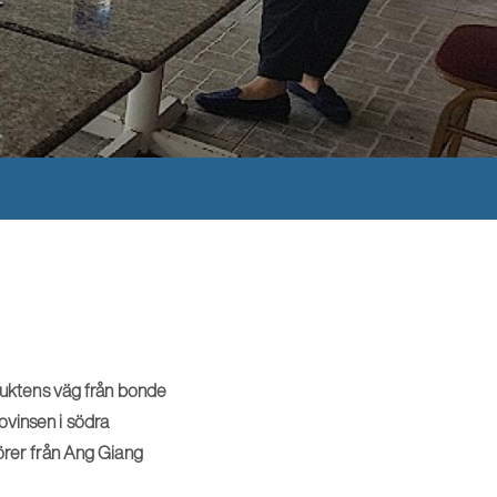
duktens väg från bonde
ovinsen i södra
örer från Ang Giang