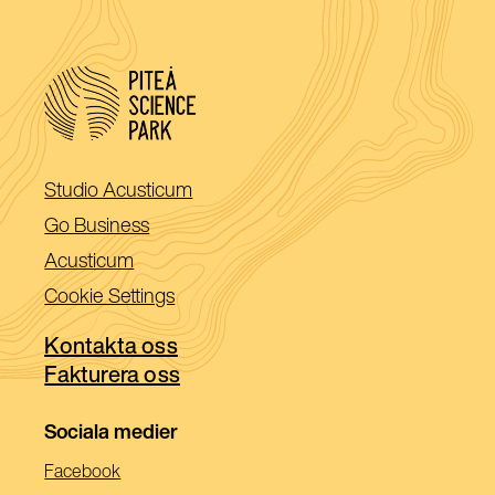
(Öppnas
Studio Acusticum
i
(Öppnas
Go Business
ett
i
(Öppnas
Acusticum
nytt
ett
i
Cookie Settings
fönster)
nytt
ett
fönster)
Kontakta oss
nytt
Fakturera oss
fönster)
Sociala medier
(Öppnas
Facebook