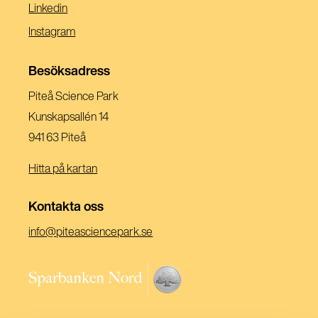
I
(Öppnas
Linkedin
Ett
I
(Öppnas
Instagram
Nytt
Ett
I
Fönster)
Nytt
Ett
Besöksadress
Fönster)
Nytt
Piteå Science Park
Fönster)
Kunskapsallén 14
941 63 Piteå
Hitta på kartan
Kontakta oss
(Öppnas
info@piteasciencepark.se
i
ett
(Öppnas
nytt
i
fönster)
ett