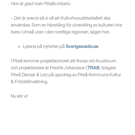
Hon är glad över Piteås initiativ.
– Det är precis så vi vill att Kulturhuvudstadsåret ska
användas. Som en hävstång för utveckling av kulturen inte
bara i Umeå utan i den nordliga regionen, säger hon.
Lyssna på nyheten på
Sverigesradio.se.
I Piteå kommer projektkontoret att finnas vid Acusticum
och projektledare är Fredrik Johansson (
TRAB
, tidigare
Piteå Dansar & Ler) på uppdrag av Piteå Kommuns Kultur
& Fritidsförvaltning.
Nu kör vi!