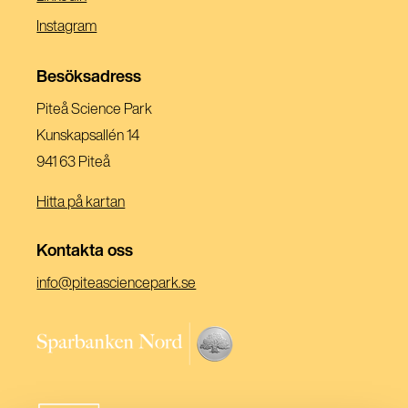
Ett
I
(Öppnas
Instagram
Nytt
Ett
I
Fönster)
Nytt
Ett
Besöksadress
Fönster)
Nytt
Piteå Science Park
Fönster)
Kunskapsallén 14
941 63 Piteå
Hitta på kartan
Kontakta oss
(Öppnas
info@piteasciencepark.se
i
ett
(Öppnas
nytt
i
fönster)
ett
nytt