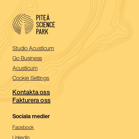
(Öppnas
Studio Acusticum
i
(Öppnas
Go Business
ett
i
(Öppnas
Acusticum
nytt
ett
i
Cookie Settings
fönster)
nytt
ett
fönster)
Kontakta oss
nytt
Fakturera oss
fönster)
Sociala medier
(Öppnas
Facebook
I
(Öppnas
Linkedin