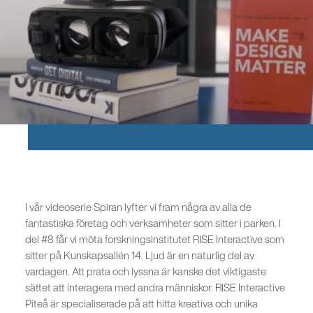
I vår videoserie Spiran lyfter vi fram några av alla de
fantastiska företag och verksamheter som sitter i parken. I
del #8 får vi möta forskningsinstitutet RISE Interactive som
sitter på Kunskapsallén 14. Ljud är en naturlig del av
vardagen. Att prata och lyssna är kanske det viktigaste
sättet att interagera med andra människor. RISE Interactive
Piteå är specialiserade på att hitta kreativa och unika