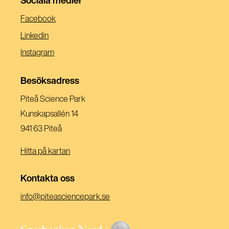
(Öppnas
Facebook
I
(Öppnas
Linkedin
Ett
I
(Öppnas
Instagram
Nytt
Ett
I
Fönster)
Nytt
Ett
Besöksadress
Fönster)
Nytt
Piteå Science Park
Fönster)
Kunskapsallén 14
941 63 Piteå
Hitta på kartan
Kontakta oss
(Öppnas
info@piteasciencepark.se
i
ett
(Öppnas