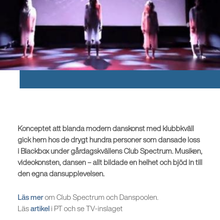
Konceptet att blanda modern danskonst med klubbkväll
gick hem hos de drygt hundra personer som dansade loss
i Blackbox under gårdagskvällens Club Spectrum. Musiken,
videokonsten, dansen – allt bildade en helhet och bjöd in till
den egna dansupplevelsen.
Läs mer
om Club Spectrum och Danspoolen.
Läs
artikel
i PT och se TV-inslaget