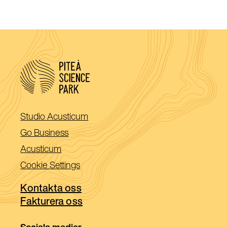
(Öppnas
Studio Acusticum
i
(Öppnas
Go Business
ett
i
(Öppnas
Acusticum
nytt
ett
i
Cookie Settings
fönster)
nytt
ett
fönster)
Kontakta oss
nytt
Fakturera oss
fönster)
Sociala medier