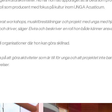
ngera kulturaktiviteter. Nu har hon fått uppdraget att arbeta som pr
 roll som producent med fokus på kultur inom UNGA Acusticum.
erat workshops, musikföreställningar och projekt med unga med hjä
ch driver, säger Elvira och beskriver en roll hon både känner ansvar 
ill organisationer där hon kan göra skillnad.
på att göra aktiviteter som är till för unga och att projektet inte ba
elser.