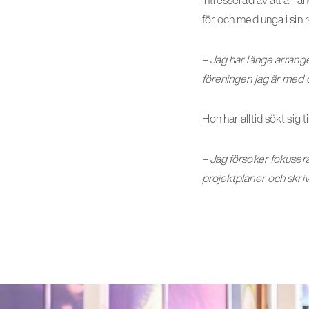
intresserad av att arra
för och med unga i sin
– Jag har länge arrang
föreningen jag är med o
Hon har alltid sökt sig t
– Jag försöker fokusera 
projektplaner och skriv