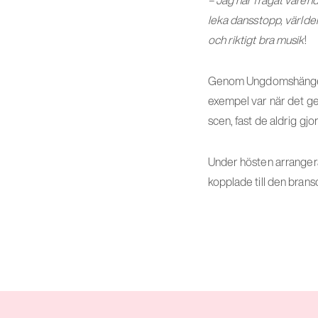
leka dansstopp, världens
och riktigt bra musik
!
Genom Ungdomshänget få
exempel var när det ge
scen, fast de aldrig gjor
Under hösten arrangera
kopplade till den brans