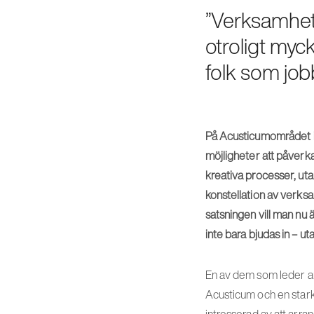
”Verksamhet
otroligt myc
folk som job
På Acusticumområdet i 
möjligheter att påverka
kreativa processer, ut
konstellation av verksam
satsningen vill man nu 
inte bara bjudas in – ut
En av dem som leder arb
Acusticum och en stark v