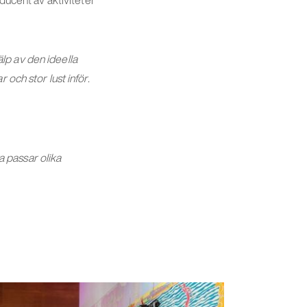
oducent av aktiviteter
lp av den ideella
och stor lust inför.
ra passar olika