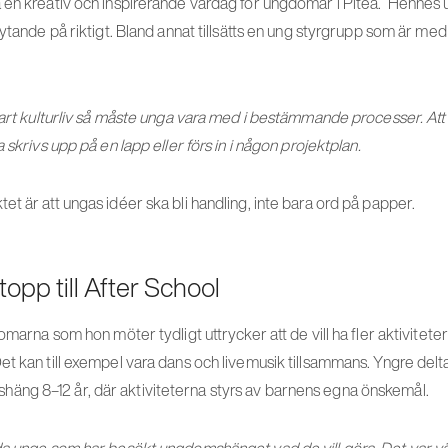
 en kreativ och inspirerande vardag för ungdomar i Piteå. Hennes 
lytande på riktigt. Bland annat tillsätts en ung styrgrupp som är m
bart kulturliv så måste unga vara med i bestämmande processer. Att 
 skrivs upp på en lapp eller förs in i någon projektplan.
t är att ungas idéer ska bli handling, inte bara ord på papper.
topp till After School
domarna som hon möter tydligt uttrycker att de vill ha fler aktivitet
t kan till exempel vara dans och livemusik tillsammans. Yngre delt
ng 8–12 år, där aktiviteterna styrs av barnens egna önskemål.
da unge som har besökt ungdomshänget vad de vill göra. Det var vä