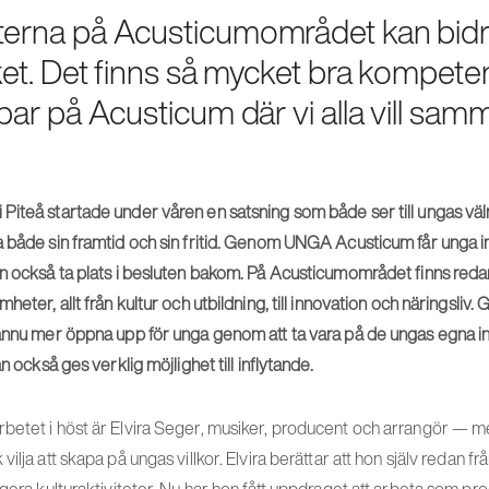
erna på Acusticumområdet kan bid
ket. Det finns så mycket bra kompete
bar på Acusticum där vi alla vill samm
Piteå startade under våren en satsning som både ser till ungas v
 både sin framtid och sin fritid. Genom UNGA Acusticum får unga inte
an också ta plats i besluten bakom. På Acusticumområdet finns reda
heter, allt från kultur och utbildning, till innovation och näringsli
ännu mer öppna upp för unga genom att ta vara på de ungas egna ini
an också ges verklig möjlighet till inflytande.
etet i höst är Elvira Seger, musiker, producent och arrangör — med 
ilja att skapa på ungas villkor. Elvira berättar att hon själv redan fr