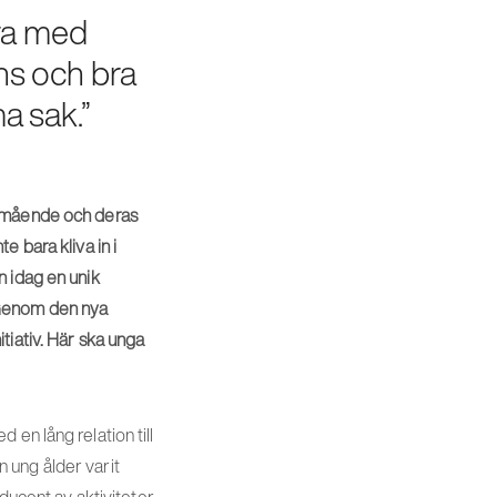
ra med
ns och bra
a sak.”
älmående och deras
 bara kliva in i
n idag en unik
v. Genom den nya
tiativ. Här ska unga
en lång relation till
ån ung ålder varit