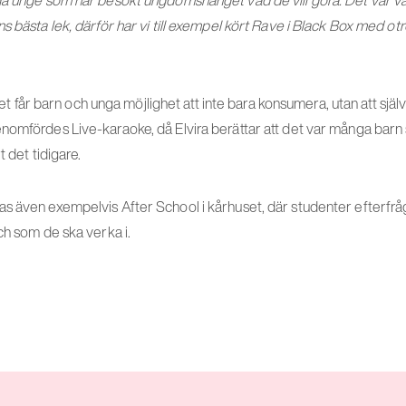
 bästa lek, därför har vi till exempel kört Rave i Black Box med otro
r barn och unga möjlighet att inte bara konsumera, utan att själva
nomfördes Live-karaoke, då Elvira berättar att det var många bar
t det tidigare.
s även exempelvis After School i kårhuset, där studenter efterfråg
ch som de ska verka i.