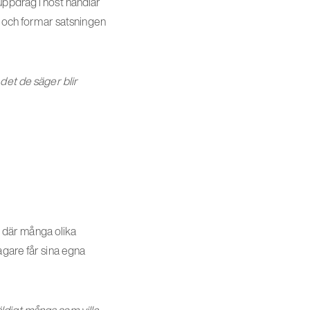
uppdrag i höst handlar
ed och formar satsningen
det de säger blir
er där många olika
agare får sina egna
ldigt många som ville