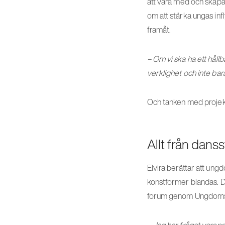
att vara med och skapa
om att stärka ungas inf
framåt.
– Om vi ska ha ett håll
verklighet och inte bara
Och tanken med projekte
Allt från danss
Elvira berättar att ung
konstformer blandas. De
forum genom Ungdomshä
– Jag har frågat varen