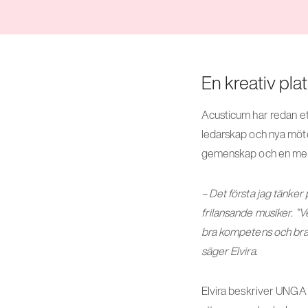
En kreativ pla
Acusticum har redan ett
ledarskap och nya möten
gemenskap och en menin
– Det första jag tänker
frilansande musiker. ”
bra kompetens och bra f
säger Elvira.
Elvira beskriver UNGA Ac