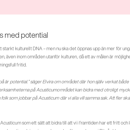
ts med potential
 starkt kulturellt DNA – men nu ska det öppnas upp än mer för unga 
, även inom områden utanför kulturen, då ett av målen är möjlighet 
gsfull fritid.
 på är potential.” säger Elvira om området där hon själv verkat båd
Verksamheterna på Acusticumområdet kan bidra med otroligt mycke
olk som jobbar på Acusticum där vi alla vill samma sak. Att fler ska 
usticum som ett sätt att bidra till att vi i framtiden har ett fritt och