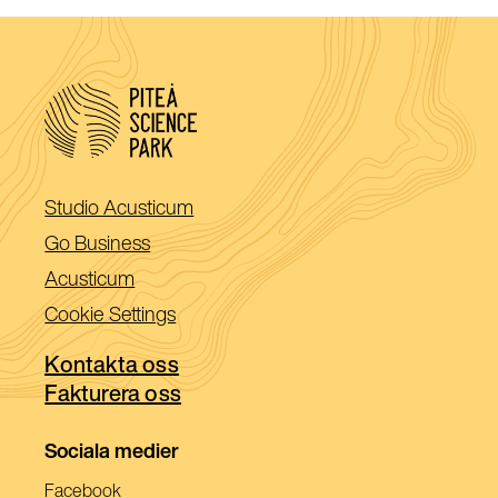
(Öppnas
Studio Acusticum
i
(Öppnas
Go Business
ett
i
(Öppnas
Acusticum
nytt
ett
i
Cookie Settings
fönster)
nytt
ett
fönster)
Kontakta oss
nytt
Fakturera oss
fönster)
Sociala medier
(Öppnas
Facebook