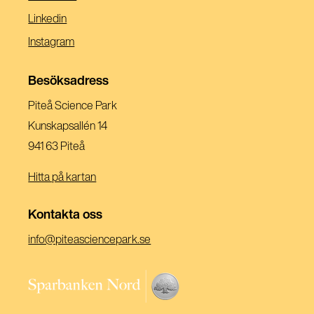
I
(Öppnas
Linkedin
Ett
I
(Öppnas
Instagram
Nytt
Ett
I
Fönster)
Nytt
Ett
Besöksadress
Fönster)
Nytt
Piteå Science Park
Fönster)
Kunskapsallén 14
941 63 Piteå
Hitta på kartan
Kontakta oss
(Öppnas
info@piteasciencepark.se
i
ett
(Öppnas
nytt
i
fönster)