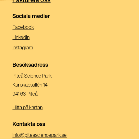
Sociala medier
(Öppnas
Facebook
I
(Öppnas
Linkedin
Ett
I
(Öppnas
Instagram
Nytt
Ett
I
Fönster)
Nytt
Ett
Besöksadress
Fönster)
Nytt
Piteå Science Park
Fönster)
Kunskapsallén 14
941 63 Piteå
Hitta på kartan
Kontakta oss
(Öppnas
info@piteasciencepark.se