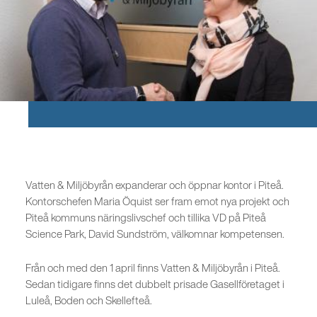
Vatten & Miljöbyrån expanderar och öppnar kontor i Piteå.
Kontorschefen Maria Öquist ser fram emot nya projekt och
Piteå kommuns näringslivschef och tillika VD på Piteå
Science Park, David Sundström, välkomnar kompetensen.
Från och med den 1 april finns Vatten & Miljöbyrån i Piteå.
Sedan tidigare finns det dubbelt prisade Gasellföretaget i
Luleå, Boden och Skellefteå.