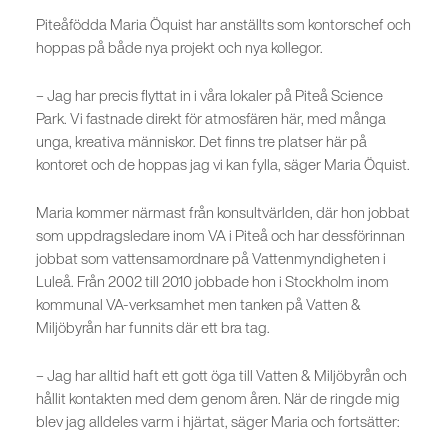
Piteåfödda Maria Öquist har anställts som kontorschef och
hoppas på både nya projekt och nya kollegor.
– Jag har precis flyttat in i våra lokaler på Piteå Science
Park. Vi fastnade direkt för atmosfären här, med många
unga, kreativa människor. Det finns tre platser här på
kontoret och de hoppas jag vi kan fylla, säger Maria Öquist.
Maria kommer närmast från konsultvärlden, där hon jobbat
som uppdragsledare inom VA i Piteå och har dessförinnan
jobbat som vattensamordnare på Vattenmyndigheten i
Luleå. Från 2002 till 2010 jobbade hon i Stockholm inom
kommunal VA-verksamhet men tanken på Vatten &
Miljöbyrån har funnits där ett bra tag.
– Jag har alltid haft ett gott öga till Vatten & Miljöbyrån och
hållit kontakten med dem genom åren. När de ringde mig
blev jag alldeles varm i hjärtat, säger Maria och fortsätter: