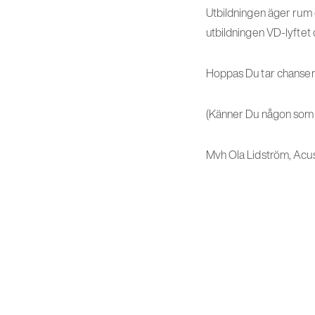
Utbildningen äger rum
utbildningen VD-lyftet 
Hoppas Du tar chansen
(Känner Du någon som b
Mvh Ola Lidström, Acu