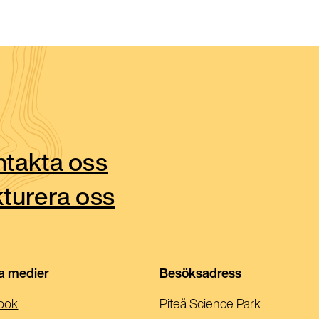
takta oss
turera oss
la medier
Besöksadress
(Öppnas
ook
Piteå Science Park