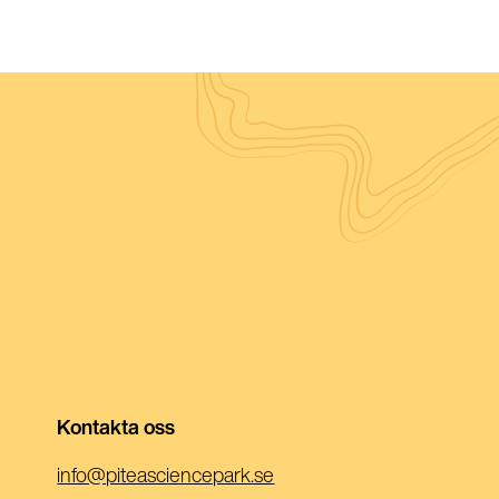
Kontakta oss
(Öppnas
info@piteasciencepark.se