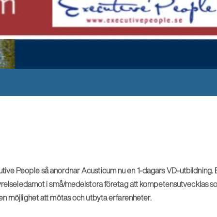
ive People så anordnar Acusticum nu en 1-dagars VD-utbildning. E
tyrelseledamot i små/medelstora företag att kompetensutvecklas s
en möjlighet att mötas och utbyta erfarenheter.