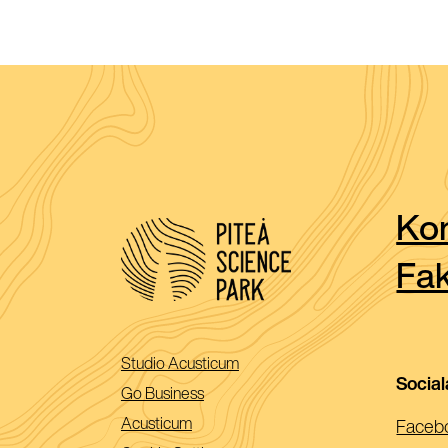
Kon
Fak
(Öppnas
Studio Acusticum
Socia
i
(Öppnas
Go Business
ett
i
(Öppnas
Acusticum
Faceb
nytt
ett
i