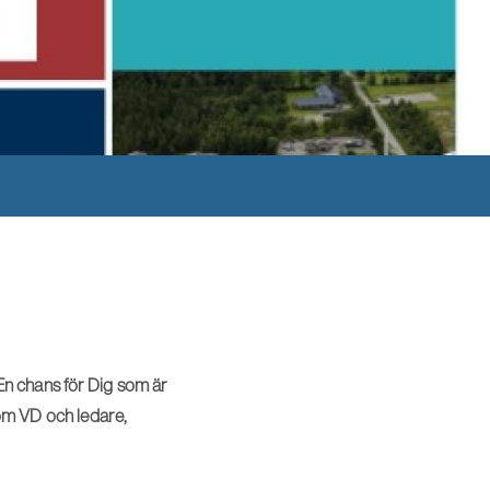
n chans för Dig som är
om VD och ledare,