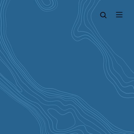
Öppna menyn
Öppna sök