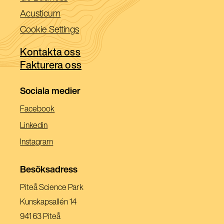
ett
i
(Öppnas
Acusticum
nytt
ett
i
Cookie Settings
fönster)
nytt
ett
fönster)
Kontakta oss
nytt
Fakturera oss
fönster)
Sociala medier
(Öppnas
Facebook
I
(Öppnas
Linkedin
Ett
I
(Öppnas
Instagram
Nytt
Ett
I
Fönster)
Nytt
Ett
Besöksadress
Fönster)
Nytt
Piteå Science Park
Fönster)
Kunskapsallén 14
941 63 Piteå