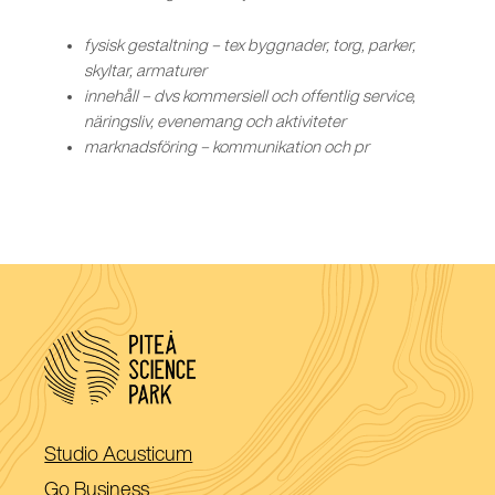
fysisk gestaltning – tex byggnader, torg, parker,
skyltar, armaturer
innehåll – dvs kommersiell och offentlig service,
näringsliv, evenemang och aktiviteter
marknadsföring – kommunikation och pr
(Öppnas
Studio Acusticum
i
(Öppnas
Go Business