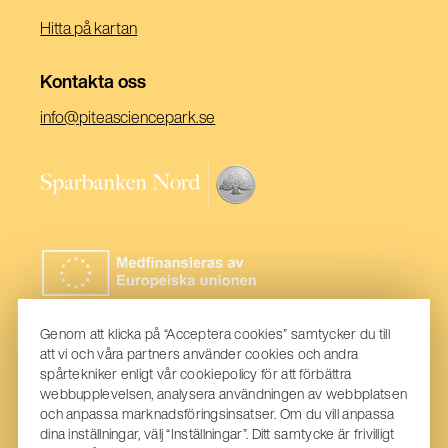
Hitta på kartan
Kontakta oss
(Öppnas
info@piteasciencepark.se
i
ett
(Öppnas
nytt
i
fönster)
ett
nytt
fönster)
Genom att klicka på “Acceptera cookies” samtycker du till
att vi och våra partners använder cookies och andra
spårtekniker enligt vår cookiepolicy för att förbättra
webbupplevelsen, analysera användningen av webbplatsen
och anpassa marknadsföringsinsatser. Om du vill anpassa
dina inställningar, välj “Inställningar”. Ditt samtycke är frivilligt