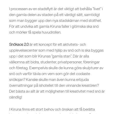
I processen av en stadsflytt är det viktigt att behålla ”livet” i
den gamla delen av staden på ett värdigt sätt, samtidigt
som man bygger upp den nya stadskärnan med stolthet.
För att undvika att gamla Kiruna faller i glömska ska snö
och mörker få spela huvudrollen.
Snökaos 2.0
är ett koncept för ett aktivitets- och
upplevelsecenter som med hjälp av snö och is ska byggas
upp i det som blir Kirunas ”gamla stan”. Där är alla
välkomna att bidra, studenter, privatpersoner, föreningar
och företag. Exempelvis skulle de kunna göra skulpturer av
snö och varför tävla om vem som gör det coolaste
snökojan? Kanske skulle man även kunna erbjuda
övernattningar på ishotellet till den vinnande kreatören?
Det bästa av allt är att möjligheten till kreativitet med snö är
oändlig!
I Kiruna finns ett stort behov och önskan att få berätta