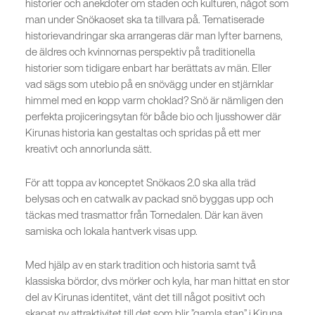
historier och anekdoter om staden och kulturen, något som
man under Snökaoset ska ta tillvara på. Tematiserade
historievandringar ska arrangeras där man lyfter barnens,
de äldres och kvinnornas perspektiv på traditionella
historier som tidigare enbart har berättats av män. Eller
vad sägs som utebio på en snövägg under en stjärnklar
himmel med en kopp varm choklad? Snö är nämligen den
perfekta projiceringsytan för både bio och ljusshower där
Kirunas historia kan gestaltas och spridas på ett mer
kreativt och annorlunda sätt.
För att toppa av konceptet Snökaos 2.0 ska alla träd
belysas och en catwalk av packad snö byggas upp och
täckas med trasmattor från Tornedalen. Där kan även
samiska och lokala hantverk visas upp.
Med hjälp av en stark tradition och historia samt två
klassiska bördor, dvs mörker och kyla, har man hittat en stor
del av Kirunas identitet, vänt det till något positivt och
skapat ny attraktivitet till det som blir ”gamla stan” i Kiruna.