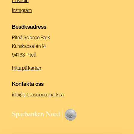
Linkedin
Ett
I
(Öppnas
Instagram
Nytt
Ett
I
Fönster)
Nytt
Ett
Besöksadress
Fönster)
Nytt
Piteå Science Park
Fönster)
Kunskapsallén 14
941 63 Piteå
Hitta på kartan
Kontakta oss
(Öppnas
info@piteasciencepark.se
i
ett
(Öppnas
nytt
i
fönster)
ett