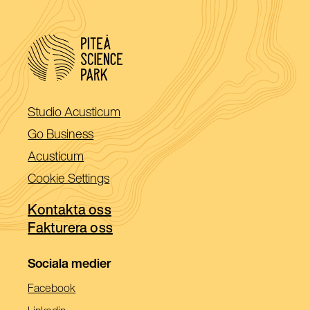
(Öppnas
Studio Acusticum
i
(Öppnas
Go Business
ett
i
(Öppnas
Acusticum
nytt
ett
i
Cookie Settings
fönster)
nytt
ett
fönster)
Kontakta oss
nytt
Fakturera oss
fönster)
Sociala medier
(Öppnas
Facebook
I
(Öppnas