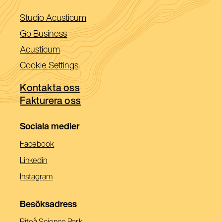
(Öppnas
Studio Acusticum
i
(Öppnas
Go Business
ett
i
(Öppnas
Acusticum
nytt
ett
i
Cookie Settings
fönster)
nytt
ett
fönster)
Kontakta oss
nytt
Fakturera oss
fönster)
Sociala medier
(Öppnas
Facebook
I
(Öppnas
Linkedin
Ett
I
(Öppnas
Instagram
Nytt
Ett
I
Fönster)
Nytt
Ett
Besöksadress
Fönster)
Nytt
Piteå Science Park