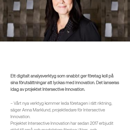
Ett digitalt analysverktyg som snabbt ger företag koll på
sina förutsättningar att lyckas med innovation. Det lanseras
idag av projektet Intersective Innovation.
– Vårt nya verktyg kommer leda företagen i rätt riktning,
säger Anna Marklund, projektledare för Intersective
Innovation.
Projektet Intersective Innovation har sedan 2017 erbjudit
stöd till små och medelstora företag i Norr- och